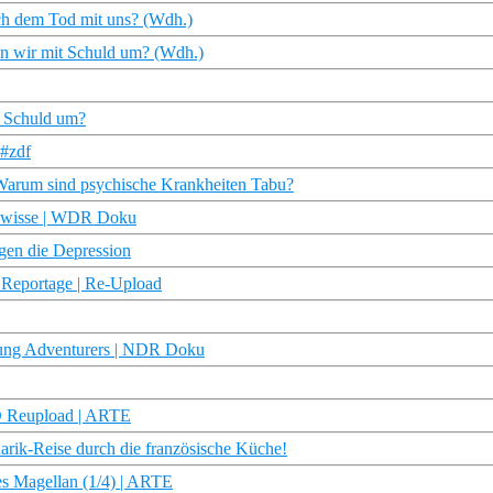
ach dem Tod mit uns? (Wdh.)
hen wir mit Schuld um? (Wdh.)
t Schuld um?
 #zdf
| Warum sind psychische Krankheiten Tabu?
gewisse | WDR Doku
gen die Depression
 Reportage | Re-Upload
oung Adventurers | NDR Doku
HD Reupload | ARTE
rik-Reise durch die französische Küche!
es Magellan (1/4) | ARTE