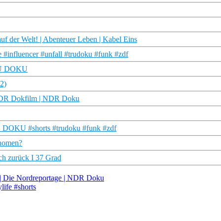
 der Welt! | Abenteuer Leben | Kabel Eins
 #influencer #unfall #trudoku #funk #zdf
 TRU DOKU
 2)
NDR Dokfilm | NDR Doku
TRU DOKU #shorts #trudoku #funk #zdf
änomen?
ch zurück I 37 Grad
r | Die Nordreportage | NDR Doku
life #shorts