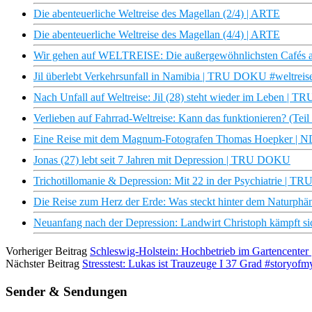
Die abenteuerliche Weltreise des Magellan (2/4) | ARTE
Die abenteuerliche Weltreise des Magellan (4/4) | ARTE
Wir gehen auf WELTREISE: Die außergewöhnlichsten Cafés auf
Jil überlebt Verkehrsunfall in Namibia | TRU DOKU #weltreise
Nach Unfall auf Weltreise: Jil (28) steht wieder im Leben |
Verlieben auf Fahrrad-Weltreise: Kann das funktionieren? (Teil
Eine Reise mit dem Magnum-Fotografen Thomas Hoepker | 
Jonas (27) lebt seit 7 Jahren mit Depression | TRU DOKU
Trichotillomanie & Depression: Mit 22 in der Psychiatrie | 
Die Reise zum Herz der Erde: Was steckt hinter dem Naturph
Neuanfang nach der Depression: Landwirt Christoph kämpft si
Vorheriger Beitrag
Schleswig-Holstein: Hochbetrieb im Gartencente
Nächster Beitrag
Stresstest: Lukas ist Trauzeuge I 37 Grad #storyofmy
Sender & Sendungen