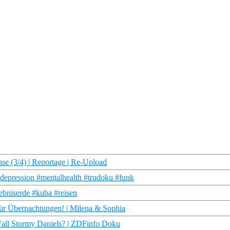
e (3/4) | Reportage | Re-Upload
#depression #mentalhealth #trudoku #funk
bniserde #kuba #reisen
ür Übernachtungen! | Milena & Sophia
Fall Stormy Daniels? | ZDFinfo Doku