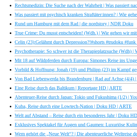
Rechtsmedizin: Die Suche nach der Wahrheit | Was passiert n
Was passiert mit psychisch kranken Straftäter:innen? | Wie ge
Rund um Hamburg mit dem Rad | die nordstory | NDR Doku
True Crime: Du musst entscheiden! (Wdh.) | Wie gehen wir mi
Celin (23):Gelähmt durch Depression?!#shorts #trudoku #funk
Psychotherapie: So schwer ist die Therapieplatzsuche (Wdh) 
Mit 18 auf Wildpferden durch Europa: Simones Reise ins Un
Vorbild & Hoffnung: Jonah (19) und Philipp (23) im Kampf ge
Von Bad Liebenwerda bis Brandenburg | Rad auf Achse (4/4) |
Eine Reise durch das Baltikum | Reportage HD | ARTE
Abenteuer-Reise durch Japan: Tokio und Fukushima (1/2) | Y
Kuba, Reise durch eine Lowtech-Nation | Doku HD | ARTE
Welt auf Abstand – Reise durch ein besonderes Jahr | Doku 
Exklusives Spektakel für Augen und Gaumen: Luxuriöse Kulina
Wem gehört die „Neue Welt“? | Die abenteuerliche Weltreise d