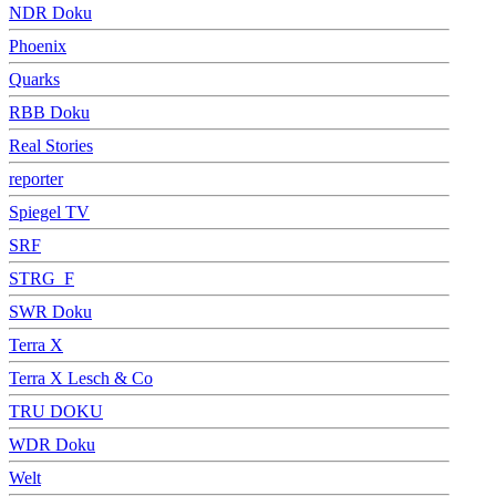
NDR Doku
Phoenix
Quarks
RBB Doku
Real Stories
reporter
Spiegel TV
SRF
STRG_F
SWR Doku
Terra X
Terra X Lesch & Co
TRU DOKU
WDR Doku
Welt