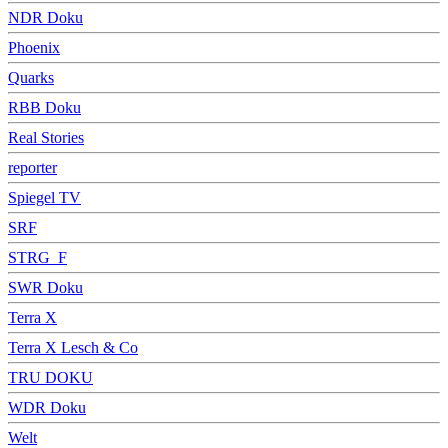
NDR Doku
Phoenix
Quarks
RBB Doku
Real Stories
reporter
Spiegel TV
SRF
STRG_F
SWR Doku
Terra X
Terra X Lesch & Co
TRU DOKU
WDR Doku
Welt