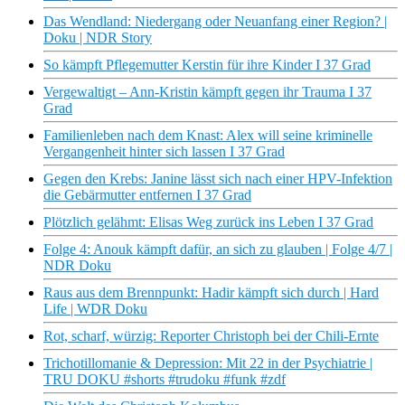
Das Wendland: Niedergang oder Neuanfang einer Region? |
Doku | NDR Story
So kämpft Pflegemutter Kerstin für ihre Kinder I 37 Grad
Vergewaltigt – Ann-Kristin kämpft gegen ihr Trauma I 37
Grad
Familienleben nach dem Knast: Alex will seine kriminelle
Vergangenheit hinter sich lassen I 37 Grad
Gegen den Krebs: Janine lässt sich nach einer HPV-Infektion
die Gebärmutter entfernen I 37 Grad
Plötzlich gelähmt: Elisas Weg zurück ins Leben I 37 Grad
Folge 4: Anouk kämpft dafür, an sich zu glauben | Folge 4/7 |
NDR Doku
Raus aus dem Brennpunkt: Hadir kämpft sich durch ​| Hard
Life | WDR Doku
Rot, scharf, würzig: Reporter Christoph bei der Chili-Ernte
Trichotillomanie & Depression: Mit 22 in der Psychiatrie |
TRU DOKU #shorts #trudoku #funk #zdf