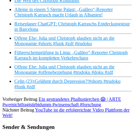
Die Welt des Christoph Kolumbus
Alleine in einem 5 Sterne Palast: „Galileo“-Reporter
Christoph Karrasch macht Urlaub in Albanien!
Reiseplaner ChatGPT: Christoph Karraschs Entdeckungstour
in Barcelona
Offene Ehe: Julia und Christoph glauben nicht an die
Monogamie #shorts #funk #zdf #trudoku
Führerscheinprüfung in Lima: „Galileo“-Reporter Christoph
Karrasch im kompletten Verkehrschaos
Offene Ehe: Julia und Christoph glauben nicht an die
Monogamie #offenebeziehung #trudoku #doku #zdf
Celin (23):Gelähmt durch Depression?!#shorts #trudoku
#funk #zdf
Vorheriger Beitrag
Ein gestrandetes Phallustierchen 😱 | ARTE
#wernichtfragtstirbtdumm #wissenschaft #forschung
Nächster Beitrag
YouTube ist die erfolgreichste Video Plattform der
Welt!
Sender & Sendungen