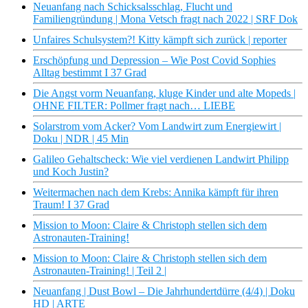
Neuanfang nach Schicksalsschlag, Flucht und
Familiengründung | Mona Vetsch fragt nach 2022 | SRF Dok
Unfaires Schulsystem?! Kitty kämpft sich zurück | reporter
Erschöpfung und Depression – Wie Post Covid Sophies
Alltag bestimmt I 37 Grad
Die Angst vorm Neuanfang, kluge Kinder und alte Mopeds |
OHNE FILTER: Pollmer fragt nach… LIEBE
Solarstrom vom Acker? Vom Landwirt zum Energiewirt |
Doku | NDR | 45 Min
Galileo Gehaltscheck: Wie viel verdienen Landwirt Philipp
und Koch Justin?
Weitermachen nach dem Krebs: Annika kämpft für ihren
Traum! I 37 Grad
Mission to Moon: Claire & Christoph stellen sich dem
Astronauten-Training!
Mission to Moon: Claire & Christoph stellen sich dem
Astronauten-Training! | Teil 2 |
Neuanfang | Dust Bowl – Die Jahrhundertdürre (4/4) | Doku
HD | ARTE