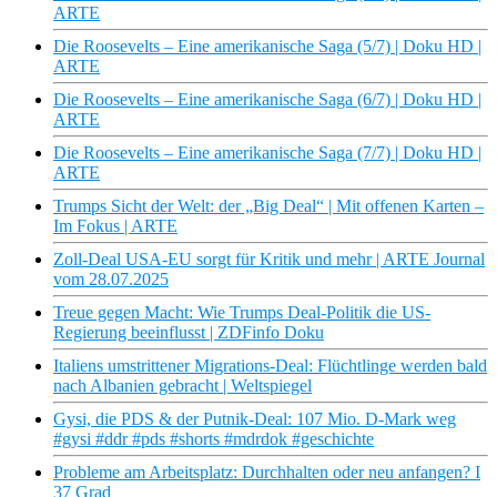
ARTE
Die Roosevelts – Eine amerikanische Saga (5/7) | Doku HD |
ARTE
Die Roosevelts – Eine amerikanische Saga (6/7) | Doku HD |
ARTE
Die Roosevelts – Eine amerikanische Saga (7/7) | Doku HD |
ARTE
Trumps Sicht der Welt: der „Big Deal“ | Mit offenen Karten –
Im Fokus | ARTE
Zoll-Deal USA-EU sorgt für Kritik und mehr | ARTE Journal
vom 28.07.2025
Treue gegen Macht: Wie Trumps Deal-Politik die US-
Regierung beeinflusst | ZDFinfo Doku
Italiens umstrittener Migrations-Deal: Flüchtlinge werden bald
nach Albanien gebracht | Weltspiegel
Gysi, die PDS & der Putnik-Deal: 107 Mio. D-Mark weg
#gysi #ddr #pds #shorts #mdrdok #geschichte
Probleme am Arbeitsplatz: Durchhalten oder neu anfangen? I
37 Grad