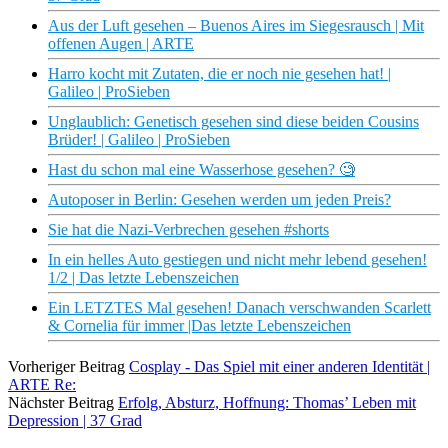
Aus der Luft gesehen – Buenos Aires im Siegesrausch | Mit
offenen Augen | ARTE
Harro kocht mit Zutaten, die er noch nie gesehen hat! |
Galileo | ProSieben
Unglaublich: Genetisch gesehen sind diese beiden Cousins
Brüder! | Galileo | ProSieben
Hast du schon mal eine Wasserhose gesehen? 🧐
Autoposer in Berlin: Gesehen werden um jeden Preis?
Sie hat die Nazi-Verbrechen gesehen #shorts
In ein helles Auto gestiegen und nicht mehr lebend gesehen!
1/2 | Das letzte Lebenszeichen
Ein LETZTES Mal gesehen! Danach verschwanden Scarlett
& Cornelia für immer |Das letzte Lebenszeichen
Vorheriger Beitrag
Cosplay - Das Spiel mit einer anderen Identität |
ARTE Re:
Nächster Beitrag
Erfolg, Absturz, Hoffnung: Thomas’ Leben mit
Depression | 37 Grad