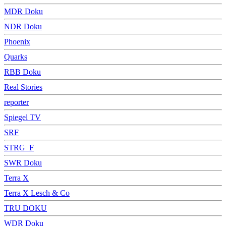
MDR Doku
NDR Doku
Phoenix
Quarks
RBB Doku
Real Stories
reporter
Spiegel TV
SRF
STRG_F
SWR Doku
Terra X
Terra X Lesch & Co
TRU DOKU
WDR Doku