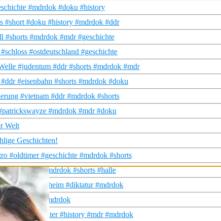
schichte #mdrdok #doku #history
 #short #doku #history #mdrdok #ddr
l #shorts #mdrdok #mdr #geschichte
schloss #ostdeutschland #geschichte
Welle #judentum #ddr #shorts #mdrdok #mdr
! #ddr #eisenbahn #shorts #mdrdok #doku
rung #vietnam #ddr #mdrdok #shorts
o #patrickswayze #mdrdok #mdr #doku
er Welt
ählige Geschichten!
o #oldtimer #geschichte #mdrdok #shorts
e! #geschichte #mdrdok #shorts #halle
#mdr #short #geheim #diktatur #mdrdok
ts #short #mdr #mdrdok
ku #shorts #winter #history #mdr #mdrdok