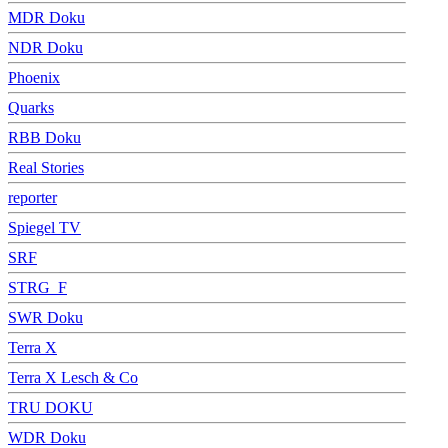
MDR Doku
NDR Doku
Phoenix
Quarks
RBB Doku
Real Stories
reporter
Spiegel TV
SRF
STRG_F
SWR Doku
Terra X
Terra X Lesch & Co
TRU DOKU
WDR Doku