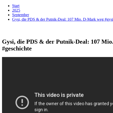
Start
2025
September
Gysi, die PDS & der Putnik-Deal: 107 Mio. D-Mark weg #gysi
Gysi, die PDS & der Putnik-Deal: 107 Mio
#geschichte