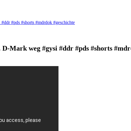
 #ddr #pds #shorts #mdrdok #geschichte
. D-Mark weg #gysi #ddr #pds #shorts #md