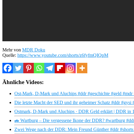
Mehr von
MDR Doku
Quelle:
https://www.youtube.com/shorts/z6fyfmQIQpM
Ähnliche Videos:
Ost-Mark, D-Mark und Aluchips #ddr #geschichte #geld #mdr 
Die letzte Macht der SED und ihr geheimer Schatz #ddr #gysi
Ostmark, D-Mark und Aluchips · DDR Geld erklärt | DDR i
🚗 Wartburg – Die vergessene Ikone der DDR? #wartburg #ddr
Zwei Wege nach der DDR: Mein Freund Günther #ddr #shorts 