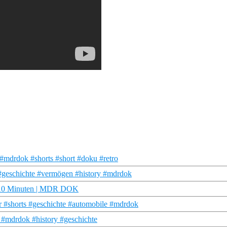
#mdrdok #shorts #short #doku #retro
 #geschichte #vermögen #history #mdrdok
n 10 Minuten | MDR DOK
 #shorts #geschichte #automobile #mdrdok
#mdrdok #history #geschichte