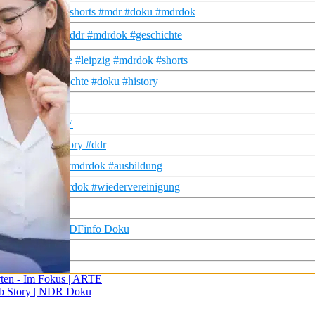
er #geschichte #shorts #mdr #doku #mdrdok
 🏭👶 #shorts #ddr #mdrdok #geschichte
ro #geschichte #leipzig #mdrdok #shorts
shorts #geschichte #doku #history
 #mdrdok
 Im Fokus | ARTE
u #retro #history #ddr
hichte #history #mdrdok #ausbildung
hte #history #mdrdok #wiedervereinigung
ku
g beeinflusst | ZDFinfo Doku
Augen | ARTE
arten - Im Fokus | ARTE
ub Story | NDR Doku