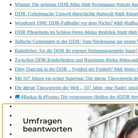
Wismut: Die geheime DDR-Mine #ddr #wismutaue #shorts #ge
DDR: Geheimsache Umwelt #geschichte #umwelt #mdr #shorts
Wendezeit 1990: DDR-Fußballer vor dem Nichts? #ddr #fußbal
DDR Pflegeheim im Schloss #retro #doku #mdrdok #mdr #ddr #
Jüdische Gemeinden in der DDR: Vom Niedergang zur neuen 
Bahnfieber: Als die DDR ihr eigenes Strömungsgetriebe baute
Zwischen DDR-Kinderliedern und Rassismus #doku #einwande
Dirty Dancing in der DDR – Symbol der Freiheit? #ddr #retr
Mit 107 Jahren ein echter Superstar: Die älteste Tätowiererin d
Die älteste Tätowiererin der Welt – 107 Jahre, eine Nadel, unz
🚚 #Barkas & #Framo: Die vergessenen Helden der #DDR #retr
Wettleuchten statt Wettrüsten: Wie die #DDR die Nacht erhellt
Die Stasi – VEB „Horch und Guck“ #ddr #geschichte #shorts 
Kollektiv statt Ausbeutung #ddr #geschichte #wirtschaft #shor
Katastrophenwinter 1978/79 in #Oberhof #ddr #geschichte #do