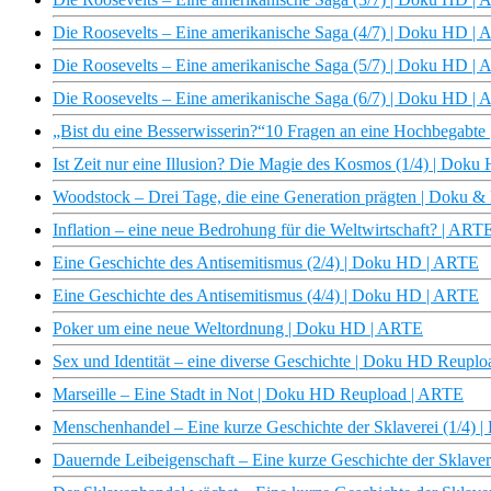
Die Roosevelts – Eine amerikanische Saga (4/7) | Doku HD |
Die Roosevelts – Eine amerikanische Saga (5/7) | Doku HD |
Die Roosevelts – Eine amerikanische Saga (6/7) | Doku HD |
„Bist du eine Besserwisserin?“10 Fragen an eine Hochbegabte |
Ist Zeit nur eine Illusion? Die Magie des Kosmos (1/4) | Do
Woodstock – Drei Tage, die eine Generation prägten | Doku 
Inflation – eine neue Bedrohung für die Weltwirtschaft? | ARTE
Eine Geschichte des Antisemitismus (2/4) | Doku HD | ARTE
Eine Geschichte des Antisemitismus (4/4) | Doku HD | ARTE
Poker um eine neue Weltordnung | Doku HD | ARTE
Sex und Identität – eine diverse Geschichte | Doku HD Reupl
Marseille – Eine Stadt in Not | Doku HD Reupload | ARTE
Menschenhandel – Eine kurze Geschichte der Sklaverei (1/4)
Dauernde Leibeigenschaft – Eine kurze Geschichte der Sklave