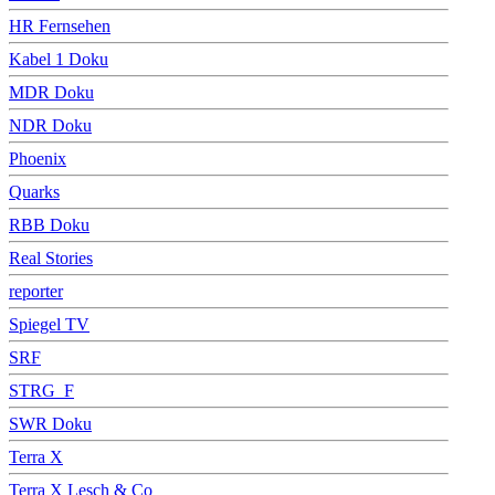
HR Fernsehen
Kabel 1 Doku
MDR Doku
NDR Doku
Phoenix
Quarks
RBB Doku
Real Stories
reporter
Spiegel TV
SRF
STRG_F
SWR Doku
Terra X
Terra X Lesch & Co