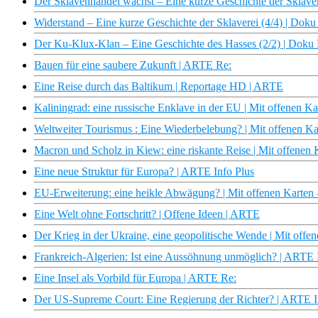
Der Sklavenhandel wächst – Eine kurze Geschichte der Sklav
Widerstand – Eine kurze Geschichte der Sklaverei (4/4) | Do
Der Ku-Klux-Klan – Eine Geschichte des Hasses (2/2) | Dok
Bauen für eine saubere Zukunft | ARTE Re:
Eine Reise durch das Baltikum | Reportage HD | ARTE
Kaliningrad: eine russische Enklave in der EU | Mit offenen 
Weltweiter Tourismus : Eine Wiederbelebung? | Mit offenen K
Macron und Scholz in Kiew: eine riskante Reise | Mit offenen
Eine neue Struktur für Europa? | ARTE Info Plus
EU-Erweiterung: eine heikle Abwägung? | Mit offenen Karten
Eine Welt ohne Fortschritt? | Offene Ideen | ARTE
Der Krieg in der Ukraine, eine geopolitische Wende | Mit off
Frankreich-Algerien: Ist eine Aussöhnung unmöglich? | ARTE 
Eine Insel als Vorbild für Europa | ARTE Re:
Der US-Supreme Court: Eine Regierung der Richter? | ARTE I