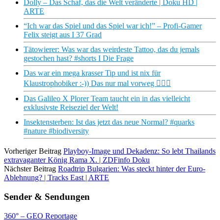
Dolly – Das Schaf, das die Welt veränderte | Doku HD |
ARTE
“Ich war das Spiel und das Spiel war ich!” – Profi-Gamer
Felix steigt aus I 37 Grad
Tätowierer: Was war das weirdeste Tattoo, das du jemals
gestochen hast? #shorts I Die Frage
Das war ein mega krasser Tip und ist nix für
Klaustrophobiker :-)) Das nur mal vorweg 😵‍💫🙈
Das Galileo X Plorer Team taucht ein in das vielleicht
exklusivste Reiseziel der Welt!
Insektensterben: Ist das jetzt das neue Normal? #quarks
#nature #biodiversity
Vorheriger Beitrag
Playboy-Image und Dekadenz: So lebt Thailands
extravaganter König Rama X. | ZDFinfo Doku
Nächster Beitrag
Roadtrip Bulgarien: Was steckt hinter der Euro-
Ablehnung? | Tracks East | ARTE
Sender & Sendungen
360° – GEO Reportage