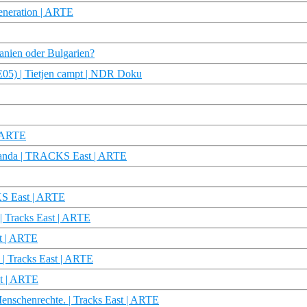
eneration | ARTE
anien oder Bulgarien?
/E05) | Tietjen campt | NDR Doku
| ARTE
aganda | TRACKS East | ARTE
KS East | ARTE
| Tracks East | ARTE
st | ARTE
 | Tracks East | ARTE
st | ARTE
nschenrechte. | Tracks East | ARTE