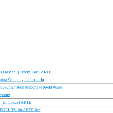
s Fassade? | Tracks East | ARTE
ing #campinglife #roadtrip
#dokumentation #reportage #geld #euro
eporter
n – Im Fokus | ARTE
PIEGEL TV für ARTE Re:)