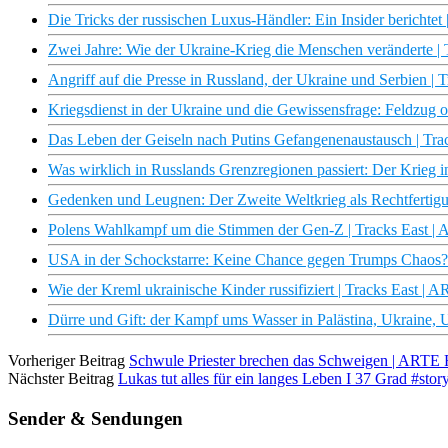
Die Tricks der russischen Luxus-Händler: Ein Insider berichtet
Zwei Jahre: Wie der Ukraine-Krieg die Menschen veränderte |
Angriff auf die Presse in Russland, der Ukraine und Serbien | 
Kriegsdienst in der Ukraine und die Gewissensfrage: Feldzug o
Das Leben der Geiseln nach Putins Gefangenenaustausch | Tra
Was wirklich in Russlands Grenzregionen passiert: Der Krieg 
Gedenken und Leugnen: Der Zweite Weltkrieg als Rechtfertigu
Polens Wahlkampf um die Stimmen der Gen-Z | Tracks East |
USA in der Schockstarre: Keine Chance gegen Trumps Chaos? 
Wie der Kreml ukrainische Kinder russifiziert | Tracks East | 
Dürre und Gift: der Kampf ums Wasser in Palästina, Ukraine, 
Vorheriger Beitrag
Schwule Priester brechen das Schweigen | ARTE 
Nächster Beitrag
Lukas tut alles für ein langes Leben I 37 Grad #stor
Sender & Sendungen