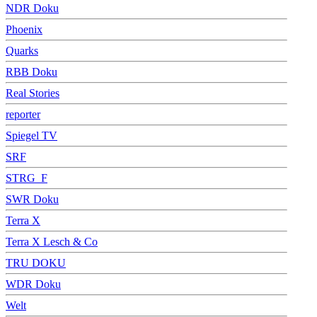
NDR Doku
Phoenix
Quarks
RBB Doku
Real Stories
reporter
Spiegel TV
SRF
STRG_F
SWR Doku
Terra X
Terra X Lesch & Co
TRU DOKU
WDR Doku
Welt