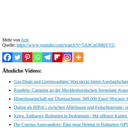
Mehr von
Arte
Quelle:
https://www.youtube.com/watch?v=5A0CgOM6VTU
Ähnliche Videos:
Gas-Deals und Greenwashing: Was steckt hinter Aserbaidschan
Roadtrip: Camping an der Mecklenburgischen Seenplatte #camp
Hinterlassenschaft mit Überraschung: 569.000 Euro! #focustv 
Dating als BIPoC: zwischen Ablehnung und Fetischisierung | r
Krieg, Embargo: Bulgarien in Bedrängnis | Mit offenen Karte
Die Corona-Auswanderer: Eine neue Heimat in Bulgarien (S