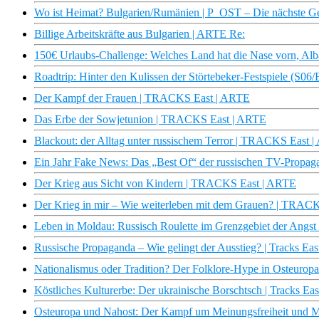
Wo ist Heimat? Bulgarien/Rumänien | P_OST – Die nächste G
Billige Arbeitskräfte aus Bulgarien | ARTE Re:
150€ Urlaubs-Challenge: Welches Land hat die Nase vorn, Alb
Roadtrip: Hinter den Kulissen der Störtebeker-Festspiele (S06
Der Kampf der Frauen | TRACKS East | ARTE
Das Erbe der Sowjetunion | TRACKS East | ARTE
Blackout: der Alltag unter russischem Terror | TRACKS East 
Ein Jahr Fake News: Das „Best Of“ der russischen TV-Prop
Der Krieg aus Sicht von Kindern | TRACKS East | ARTE
Der Krieg in mir – Wie weiterleben mit dem Grauen? | TRAC
Leben in Moldau: Russisch Roulette im Grenzgebiet der Angst 
Russische Propaganda – Wie gelingt der Ausstieg? | Tracks Ea
Nationalismus oder Tradition? Der Folklore-Hype in Osteuropa
Köstliches Kulturerbe: Der ukrainische Borschtsch | Tracks Ea
Osteuropa und Nahost: Der Kampf um Meinungsfreiheit und Me