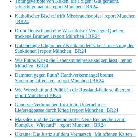
Tötungsverbote von Küken, die Folgen: Gut gemeint,
schlecht gemacht | report München | BR24
Katholischer Bischof trifft Missbrauchsopfer | report München
| BR24
Droht Deutschland eine Wasserkrise? Versiegte Quellen,
trockene Brunnen | report München I BR24
Unbehelligte Oligarchen? Kritik an deutscher Umsetzung der
Sanktionen | report München | BR24
Wie Putins Krieg die Lebensmittelpreise steigen lässt | report
München | BR24
Dämmen gegen Putin? Handwerkermangel bremst
Sanierungsoffensive | report München | BR24
Wie Wirtschaft und Politik in die Russland-Falle schlitterten |
report München | BR24
Genervte Verbraucher, frustrierte Unternehmer:
Lieferengpässe durch Krieg | report München | BR24
Marsalek und die Geheimdienste: Neue Recherchen zum
Komplex „Wirecard“ | report München | BR24
Ukraine: Die Justiz auf dem Vormarsch | Mit offenen Karten –