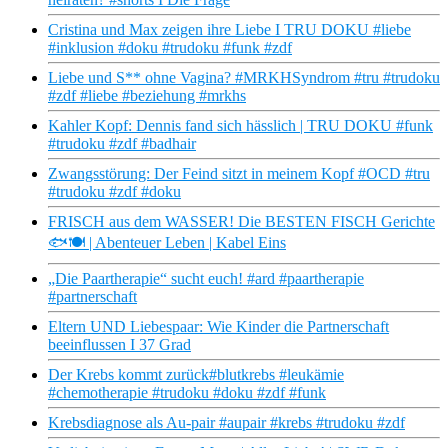
Cristina und Max zeigen ihre Liebe I TRU DOKU #liebe
#inklusion #doku #trudoku #funk #zdf
Liebe und S** ohne Vagina? #MRKHSyndrom #tru #trudoku
#zdf #liebe #beziehung #mrkhs
Kahler Kopf: Dennis fand sich hässlich | TRU DOKU #funk
#trudoku #zdf #badhair
Zwangsstörung: Der Feind sitzt in meinem Kopf #OCD #tru
#trudoku #zdf #doku
FRISCH aus dem WASSER! Die BESTEN FISCH Gerichte
🐟🍽 | Abenteuer Leben | Kabel Eins
„Die Paartherapie“ sucht euch! #ard #paartherapie
#partnerschaft
Eltern UND Liebespaar: Wie Kinder die Partnerschaft
beeinflussen I 37 Grad
Der Krebs kommt zurück#blutkrebs #leukämie
#chemotherapie #trudoku #doku #zdf #funk
Krebsdiagnose als Au-pair #aupair #krebs #trudoku #zdf