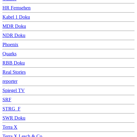
HR Fernsehen
Kabel 1 Doku
MDR Doku
NDR Doku
Phoenix
Quarks
RBB Doku
Real Stories
reporter
Spiegel TV
SRF
STRG_F
SWR Doku
Terra X
Terra X Lesch & Co