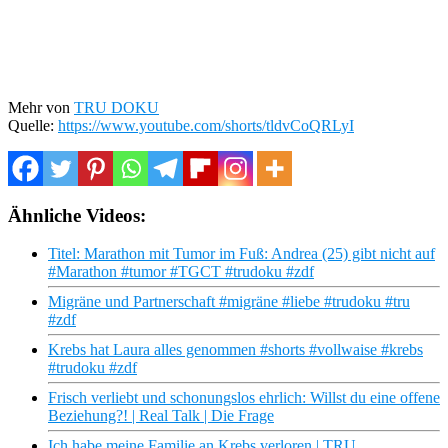
Mehr von
TRU DOKU
Quelle:
https://www.youtube.com/shorts/tldvCoQRLyI
Ähnliche Videos:
Titel: Marathon mit Tumor im Fuß: Andrea (25) gibt nicht auf
#Marathon #tumor #TGCT #trudoku #zdf
Migräne und Partnerschaft #migräne #liebe #trudoku #tru
#zdf
Krebs hat Laura alles genommen #shorts #vollwaise #krebs
#trudoku #zdf
Frisch verliebt und schonungslos ehrlich: Willst du eine offene
Beziehung?! | Real Talk | Die Frage
Ich habe meine Familie an Krebs verloren | TRU