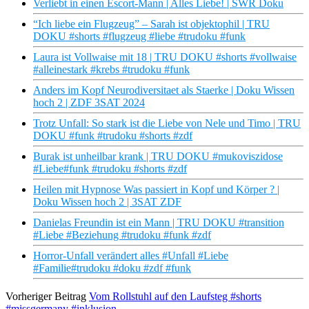
Verliebt in einen Escort-Mann | Alles Liebe! | SWR Doku
“Ich liebe ein Flugzeug” – Sarah ist objektophil | TRU
DOKU #shorts #flugzeug #liebe #trudoku #funk
Laura ist Vollwaise mit 18 | TRU DOKU #shorts #vollwaise
#alleinestark #krebs #trudoku #funk
Anders im Kopf Neurodiversitaet als Staerke | Doku Wissen
hoch 2 | ZDF 3SAT 2024
Trotz Unfall: So stark ist die Liebe von Nele und Timo | TRU
DOKU #funk #trudoku #shorts #zdf
Burak ist unheilbar krank | TRU DOKU #mukoviszidose
#Liebe#funk #trudoku #shorts #zdf
Heilen mit Hypnose Was passiert in Kopf und Körper ? |
Doku Wissen hoch 2 | 3SAT ZDF
Danielas Freundin ist ein Mann | TRU DOKU #transition
#Liebe #Beziehung #trudoku #funk #zdf
Horror-Unfall verändert alles #Unfall #Liebe
#Familie#trudoku #doku #zdf #funk
Vorheriger Beitrag
Vom Rollstuhl auf den Laufsteg #shorts
#missgermany #inklusion