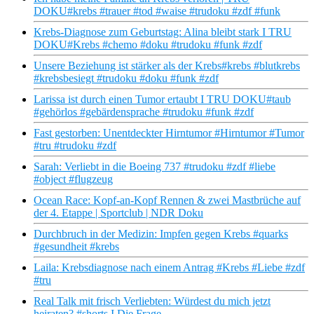
DOKU#krebs #trauer #tod #waise #trudoku #zdf #funk
Krebs-Diagnose zum Geburtstag: Alina bleibt stark I TRU
DOKU#Krebs #chemo #doku #trudoku #funk #zdf
Unsere Beziehung ist stärker als der Krebs#krebs #blutkrebs
#krebsbesiegt #trudoku #doku #funk #zdf
Larissa ist durch einen Tumor ertaubt I TRU DOKU#taub
#gehörlos #gebärdensprache #trudoku #funk #zdf
Fast gestorben: Unentdeckter Hirntumor #Hirntumor #Tumor
#tru #trudoku #zdf
Sarah: Verliebt in die Boeing 737 #trudoku #zdf #liebe
#object #flugzeug
Ocean Race: Kopf-an-Kopf Rennen & zwei Mastbrüche auf
der 4. Etappe | Sportclub | NDR Doku
Durchbruch in der Medizin: Impfen gegen Krebs #quarks
#gesundheit #krebs
Laila: Krebsdiagnose nach einem Antrag #Krebs #Liebe #zdf
#tru
Real Talk mit frisch Verliebten: Würdest du mich jetzt
heiraten? #shorts I Die Frage