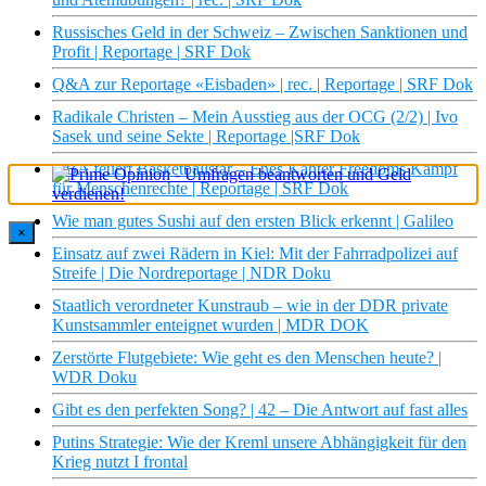
Russisches Geld in der Schweiz – Zwischen Sanktionen und
Profit | Reportage | SRF Dok
Q&A zur Reportage «Eisbaden» | rec. | Reportage | SRF Dok
Radikale Christen – Mein Ausstieg aus der OCG (2/2) | Ivo
Sasek und seine Sekte | Reportage |SRF Dok
NBA feuert Basketballstar – Enes Kanter Freedoms Kampf
für Menschenrechte | Reportage | SRF Dok
Wie man gutes Sushi auf den ersten Blick erkennt | Galileo
×
Einsatz auf zwei Rädern in Kiel: Mit der Fahrradpolizei auf
Streife | Die Nordreportage | NDR Doku
Staatlich verordneter Kunstraub – wie in der DDR private
Kunstsammler enteignet wurden | MDR DOK
Zerstörte Flutgebiete: Wie geht es den Menschen heute? |
WDR Doku
Gibt es den perfekten Song? | 42 – Die Antwort auf fast alles
Putins Strategie: Wie der Kreml unsere Abhängigkeit für den
Krieg nutzt I frontal