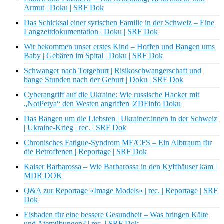
Armut | Doku | SRF Dok
Das Schicksal einer syrischen Familie in der Schweiz – Eine
Langzeitdokumentation | Doku | SRF Dok
Wir bekommen unser erstes Kind – Hoffen und Bangen ums
Baby | Gebären im Spital | Doku | SRF Dok
Schwanger nach Totgeburt | Risikoschwangerschaft und
bange Stunden nach der Geburt | Doku | SRF Dok
Cyberangriff auf die Ukraine: Wie russische Hacker mit
„NotPetya“ den Westen angriffen |ZDFinfo Doku
Das Bangen um die Liebsten | Ukrainer:innen in der Schweiz
| Ukraine-Krieg | rec. | SRF Dok
Chronisches Fatigue-Syndrom ME/CFS – Ein Albtraum für
die Betroffenen | Reportage | SRF Dok
Kaiser Barbarossa – Wie Barbarossa in den Kyffhäuser kam |
MDR DOK
Q&A zur Reportage «Image Models» | rec. | Reportage | SRF
Dok
Eisbaden für eine bessere Gesundheit – Was bringen Kälte
und Atemübungen? | rec. | SRF Dok