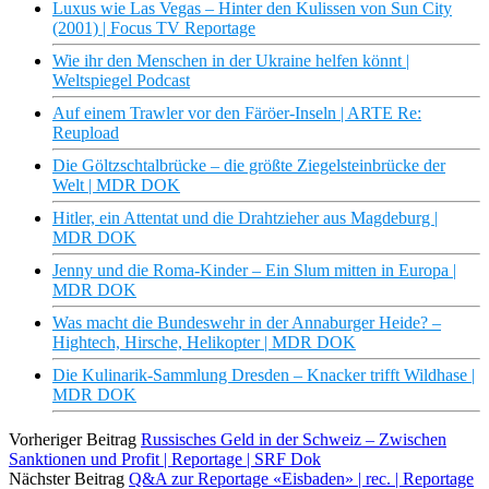
Luxus wie Las Vegas – Hinter den Kulissen von Sun City
(2001) | Focus TV Reportage
Wie ihr den Menschen in der Ukraine helfen könnt |
Weltspiegel Podcast
Auf einem Trawler vor den Färöer-Inseln | ARTE Re:
Reupload
Die Göltzschtalbrücke – die größte Ziegelsteinbrücke der
Welt | MDR DOK
Hitler, ein Attentat und die Drahtzieher aus Magdeburg |
MDR DOK
Jenny und die Roma-Kinder – Ein Slum mitten in Europa |
MDR DOK
Was macht die Bundeswehr in der Annaburger Heide? –
Hightech, Hirsche, Helikopter | MDR DOK
Die Kulinarik-Sammlung Dresden – Knacker trifft Wildhase |
MDR DOK
Vorheriger Beitrag
Russisches Geld in der Schweiz – Zwischen
Sanktionen und Profit | Reportage | SRF Dok
Nächster Beitrag
Q&A zur Reportage «Eisbaden» | rec. | Reportage