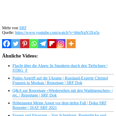
Mehr von
SRF
Quelle:
https://www.youtube.com/watch?v=hbnNaN3Xg5s
Ähnliche Videos:
Flucht über die Alpen: In Sneakern durch den Tiefschnee |
STRG_F
Putins Angriff auf die Ukraine | Russland-Experte Christof
Franzen in Moskau | Reportage | SRF Dok
Q&A zur Reportage «Wiedersehen mit den Waldmenschen» |
rec. | Reportage | SRF Dok
Höhenangst Meine Angst vor dem tiefen Fall | Doku SRF
Reporter | 3SAT SRF 2021
Frauen und Finanzen – Von Scheidung, Rentenlücke und