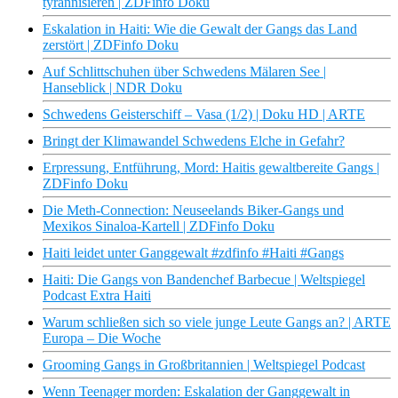
tyrannisieren | ZDFinfo Doku
Eskalation in Haiti: Wie die Gewalt der Gangs das Land
zerstört | ZDFinfo Doku
Auf Schlittschuhen über Schwedens Mälaren See |
Hanseblick | NDR Doku
Schwedens Geisterschiff – Vasa (1/2) | Doku HD | ARTE
Bringt der Klimawandel Schwedens Elche in Gefahr?
Erpressung, Entführung, Mord: Haitis gewaltbereite Gangs |
ZDFinfo Doku
Die Meth-Connection: Neuseelands Biker-Gangs und
Mexikos Sinaloa-Kartell | ZDFinfo Doku
Haiti leidet unter Ganggewalt #zdfinfo #Haiti #Gangs
Haiti: Die Gangs von Bandenchef Barbecue | Weltspiegel
Podcast Extra Haiti
Warum schließen sich so viele junge Leute Gangs an? | ARTE
Europa – Die Woche
Grooming Gangs in Großbritannien | Weltspiegel Podcast
Wenn Teenager morden: Eskalation der Ganggewalt in