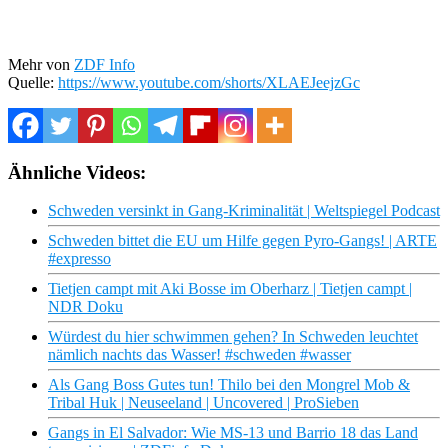
Mehr von
ZDF Info
Quelle:
https://www.youtube.com/shorts/XLAEJeejzGc
Ähnliche Videos:
Schweden versinkt in Gang-Kriminalität | Weltspiegel Podcast
Schweden bittet die EU um Hilfe gegen Pyro-Gangs! | ARTE
#expresso
Tietjen campt mit Aki Bosse im Oberharz | Tietjen campt |
NDR Doku
Würdest du hier schwimmen gehen? In Schweden leuchtet
nämlich nachts das Wasser! #schweden #wasser
Als Gang Boss Gutes tun! Thilo bei den Mongrel Mob &
Tribal Huk | Neuseeland | Uncovered | ProSieben
Gangs in El Salvador: Wie MS-13 und Barrio 18 das Land