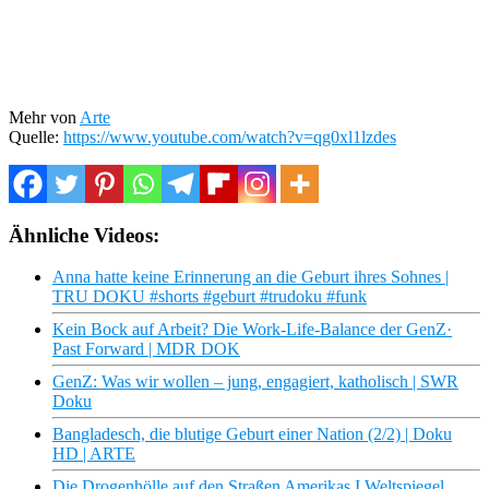
Mehr von
Arte
Quelle:
https://www.youtube.com/watch?v=qg0xl1lzdes
Ähnliche Videos:
Anna hatte keine Erinnerung an die Geburt ihres Sohnes |
TRU DOKU #shorts #geburt #trudoku #funk
Kein Bock auf Arbeit? Die Work-Life-Balance der GenZ·
Past Forward | MDR DOK
GenZ: Was wir wollen – jung, engagiert, katholisch | SWR
Doku
Bangladesch, die blutige Geburt einer Nation (2/2) | Doku
HD | ARTE
Die Drogenhölle auf den Straßen Amerikas I Weltspiegel