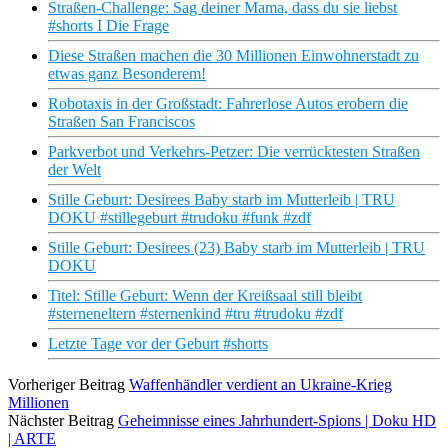
Straßen-Challenge: Sag deiner Mama, dass du sie liebst
#shorts I Die Frage
Diese Straßen machen die 30 Millionen Einwohnerstadt zu
etwas ganz Besonderem!
Robotaxis in der Großstadt: Fahrerlose Autos erobern die
Straßen San Franciscos
Parkverbot und Verkehrs-Petzer: Die verrücktesten Straßen
der Welt
Stille Geburt: Desirees Baby starb im Mutterleib | TRU
DOKU #stillegeburt #trudoku #funk #zdf
Stille Geburt: Desirees (23) Baby starb im Mutterleib | TRU
DOKU
Titel: Stille Geburt: Wenn der Kreißsaal still bleibt
#sterneneltern #sternenkind #tru #trudoku #zdf
Letzte Tage vor der Geburt #shorts
Vorheriger Beitrag
Waffenhändler verdient an Ukraine-Krieg
Millionen
Nächster Beitrag
Geheimnisse eines Jahrhundert-Spions | Doku HD
| ARTE