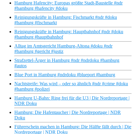
Hamburg Hafencity: Europas größte Stadt-Baustelle #ndr
#hamburg #hafencity #doku
Reinigungskräfte in Hamburg: Fischmarkt #ndr #doku
#hamburg #fischmarkt
Reinigungskräfte in Hamburg: Hauptbahnhof #ndr #doku
#hamburg #hauptbahnhof
Alltag im Amtsgericht Hamburg-Altona #doku #ndr
#hamburg #gericht #justiz
Strafzettel-Ärger in Hamburg #ndr #ndrdoku #hamburg
#autos
Blue Port in Hamburg #ndrdoku #blueport #hamburg
Nachtstreife: Was wird – oder so ähnlich #ndr #crime #doku
#hamburg #polizei
Hamburg U-Bahn: Ring frei für die U3 | Die Nordreportage |
NDR Doku
Hamburg: Die Hafentaucher | Die Nordreportage | NDR
Doku
Führerschein machen in Hamburg: Die Hälfte fällt durch | Die
Nordreportage | NDR Doku