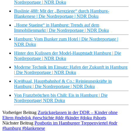
Nordreportage | NDR Doku
Buslinie 488: Mit der „Bergziege“ durch Hamburg-
Blankenese | Die Nordreportage | NDR Doku
„Home Staging“ in Hamburg: Trends auf dem
Immobilienmarkt | Die Nordreportage | NDR Doku
Hamburg: Vom Bunker zum Hotel | Die Nordreportage |
NDR Doku
Hinter den Kulissen der Model-Hauptstadt Hamburg | Die
Nordreportage | NDR Doku
Moderne Technik im Einsatz: Hafen der Zukunft in Hamburg
| Die Nordreportage | NDR Doku
Kreißsaal, Hauptbahnhof & Co.: Reinigungskräfte in
Hamburg | Die Nordreportage | NDR Doku
Von Franzbrötchen bis Chili: Eis in Hamburg | Die
Nordreportage| NDR Doku
Vorheriger Beitrag
Zurückgelassen in der DDR – Kinder ohne
Eltern #mdrdok #geschichte #ddr #kinder #doku #shorts
Nächster Beitrag
Postbotin im Hamburger Treppenviertel #ndr
#hamburg #blankenese