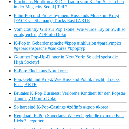
Flucht aus Nordkorea & Der Traum vom K-Pop-Star: Leben
in der Megacity Seoul | Teil 2 |
Putin-Pop und Protesthymnen: Russlands Musik im Krieg
(FACE vs. Shaman) | Tracks East | ARTE
Vom Country-Girl zur Pop-Ikone: Wie wurde Taylor Swift so
erfolgreich? | ZDFinfo Doku
K-Pop in Gebärdensprache #kpop #inklusion #paralympics
#gebärdensprache #südkorea #kpopfyp
Gourmet Pop-Up-Dinner in New York: So edel speist die
High Society!
K-Pop: Flucht aus Nordkorea
Pop, Geld und Krieg: Wie Russland Politik macht | Tracks
East | ARTE
Brutales K-Pop-Business: Verlorene Kindheit für den Popstar-
Traum | ZDFinfo Doku
So hart sind K-Pop-Castings #zdfinfo #kpop #korea
Reupload: K-Pop Superfans: Wie weit geht die extreme Fan-
Liebe? | reporter