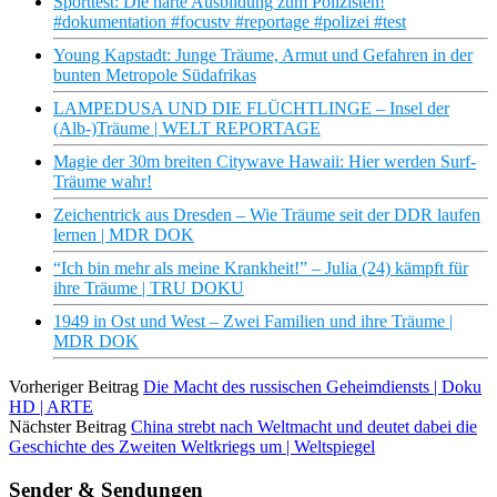
Sporttest: Die harte Ausbildung zum Polizisten!
#dokumentation #focustv #reportage #polizei #test
Young Kapstadt: Junge Träume, Armut und Gefahren in der
bunten Metropole Südafrikas
LAMPEDUSA UND DIE FLÜCHTLINGE – Insel der
(Alb-)Träume | WELT REPORTAGE
Magie der 30m breiten Citywave Hawaii: Hier werden Surf-
Träume wahr!
Zeichentrick aus Dresden – Wie Träume seit der DDR laufen
lernen | MDR DOK
“Ich bin mehr als meine Krankheit!” – Julia (24) kämpft für
ihre Träume | TRU DOKU
1949 in Ost und West – Zwei Familien und ihre Träume |
MDR DOK
Vorheriger Beitrag
Die Macht des russischen Geheimdiensts | Doku
HD | ARTE
Nächster Beitrag
China strebt nach Weltmacht und deutet dabei die
Geschichte des Zweiten Weltkriegs um | Weltspiegel
Sender & Sendungen