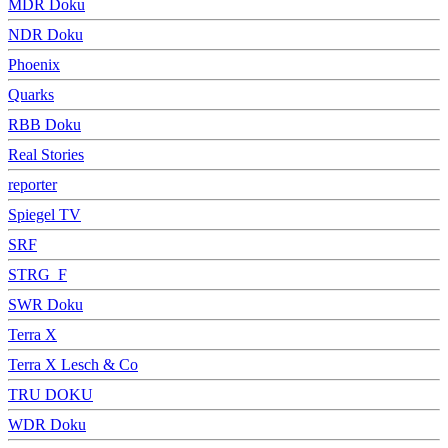
MDR Doku
NDR Doku
Phoenix
Quarks
RBB Doku
Real Stories
reporter
Spiegel TV
SRF
STRG_F
SWR Doku
Terra X
Terra X Lesch & Co
TRU DOKU
WDR Doku