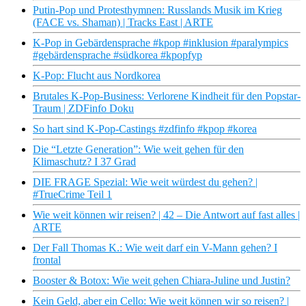
Putin-Pop und Protesthymnen: Russlands Musik im Krieg
(FACE vs. Shaman) | Tracks East | ARTE
K-Pop in Gebärdensprache #kpop #inklusion #paralympics
#gebärdensprache #südkorea #kpopfyp
K-Pop: Flucht aus Nordkorea
Brutales K-Pop-Business: Verlorene Kindheit für den Popstar-
Traum | ZDFinfo Doku
So hart sind K-Pop-Castings #zdfinfo #kpop #korea
Die “Letzte Generation”: Wie weit gehen für den
Klimaschutz? I 37 Grad
DIE FRAGE Spezial: Wie weit würdest du gehen? |
#TrueCrime Teil 1
Wie weit können wir reisen? | 42 – Die Antwort auf fast alles |
ARTE
Der Fall Thomas K.: Wie weit darf ein V-Mann gehen? I
frontal
Booster & Botox: Wie weit gehen Chiara-Juline und Justin?
Kein Geld, aber ein Cello: Wie weit können wir so reisen? |