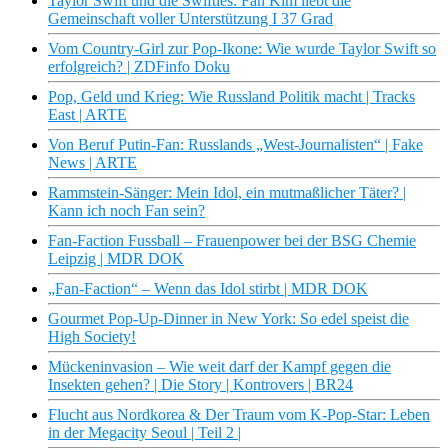
Taylor Swift und die Swifties: Fan Kim liebt die
Gemeinschaft voller Unterstützung I 37 Grad
Vom Country-Girl zur Pop-Ikone: Wie wurde Taylor Swift so
erfolgreich? | ZDFinfo Doku
Pop, Geld und Krieg: Wie Russland Politik macht | Tracks
East | ARTE
Von Beruf Putin-Fan: Russlands „West-Journalisten“ | Fake
News | ARTE
Rammstein-Sänger: Mein Idol, ein mutmaßlicher Täter? |
Kann ich noch Fan sein?
Fan-Faction Fussball – Frauenpower bei der BSG Chemie
Leipzig | MDR DOK
„Fan-Faction“ – Wenn das Idol stirbt | MDR DOK
Gourmet Pop-Up-Dinner in New York: So edel speist die
High Society!
Mückeninvasion – Wie weit darf der Kampf gegen die
Insekten gehen? | Die Story | Kontrovers | BR24
Flucht aus Nordkorea & Der Traum vom K-Pop-Star: Leben
in der Megacity Seoul | Teil 2 |