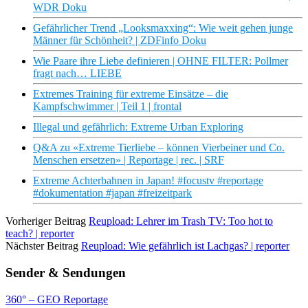
WDR Doku
Gefährlicher Trend „Looksmaxxing“: Wie weit gehen junge
Männer für Schönheit? | ZDFinfo Doku
Wie Paare ihre Liebe definieren | OHNE FILTER: Pollmer
fragt nach… LIEBE
Extremes Training für extreme Einsätze – die
Kampfschwimmer | Teil 1 | frontal
Illegal und gefährlich: Extreme Urban Exploring
Q&A zu «Extreme Tierliebe – können Vierbeiner und Co.
Menschen ersetzen» | Reportage | rec. | SRF
Extreme Achterbahnen in Japan! #focustv #reportage
#dokumentation #japan #freizeitpark
Vorheriger Beitrag
Reupload: Lehrer im Trash TV: Too hot to
teach? | reporter
Nächster Beitrag
Reupload: Wie gefährlich ist Lachgas? | reporter
Sender & Sendungen
360° – GEO Reportage