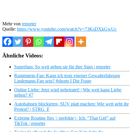
Mehr von
reporter
Quelle:
https://www.youtube.com/watch?v=73KsDXkGwUc
Ähnliche Videos:
Superfans: So weit gehen sie für ihre Stars | reporter
Rammstein-Fan: Kann ich trotz eigener Gewalterfahrung
Lindemann-Fan sein? #shorts I Die Frage
Online Liebe: Jetzt wird geheiratet! | Wie weit kann Liebe
gehen? #7
Autobahnen blockieren, SUV platt machen: Wie weit geht ihr
Protest? | STRG_F
Extreme Routine fürs ✨perfekte✨ Ich: “That Girl” auf
TikTok | reporter