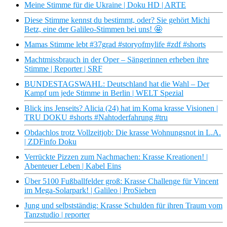
Meine Stimme für die Ukraine | Doku HD | ARTE
Diese Stimme kennst du bestimmt, oder? Sie gehört Michi
Betz, eine der Galileo-Stimmen bei uns! 🤩
Mamas Stimme lebt #37grad #storyofmylife #zdf #shorts
Machtmissbrauch in der Oper – Sängerinnen erheben ihre
Stimme | Reporter | SRF
BUNDESTAGSWAHL: Deutschland hat die Wahl – Der
Kampf um jede Stimme in Berlin | WELT Spezial
Blick ins Jenseits? Alicia (24) hat im Koma krasse Visionen |
TRU DOKU #shorts #Nahtoderfahrung #tru
Obdachlos trotz Vollzeitjob: Die krasse Wohnungsnot in L.A.
| ZDFinfo Doku
Verrückte Pizzen zum Nachmachen: Krasse Kreationen! |
Abenteuer Leben | Kabel Eins
Über 5100 Fußballfelder groß: Krasse Challenge für Vincent
im Mega-Solarpark! | Galileo | ProSieben
Jung und selbstständig: Krasse Schulden für ihren Traum vom
Tanzstudio | reporter