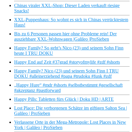
Chinas viraler XXL-Shop: Dieser Laden verkauft riesige
Snacks!
XXL-Puppenhaus: So wohnt es sich in Chinas verrücktestem
Haus!
Bis zu 6 Personen passen hier ohne Probleme rein! Der
ausziehbare XXL-Wohnwagen |Galileo |ProSieben
Happy Family? So geht’s Nico (23) und seinem Sohn Finn
heute I TRU DOKU
Happy End auf Zeit #37grad #storyofmylife #zdf #shorts
Happy Family? Nico (23) und seinem Sohn Finn I TRU
DOKU #alleinerziehend #papa #trudoku #funk #zdf
„Happy Hure“ #mdr #shorts #selbstbestimmt #gesellschaft
#akzeptanz #pastforward
Happy Pills: Tabletten fürs Glück | Doku HD | ARTE
Lost Place: Die verborgenen Schätze im giftigen Salton Sea |
Galileo | ProSieben
Verlassene Orte in der Mega-Metropole: Lost Places in New
York | Galileo | ProSieben