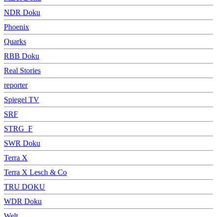
NDR Doku
Phoenix
Quarks
RBB Doku
Real Stories
reporter
Spiegel TV
SRF
STRG_F
SWR Doku
Terra X
Terra X Lesch & Co
TRU DOKU
WDR Doku
Welt