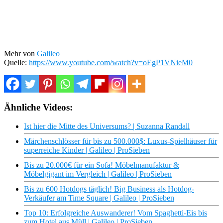
Mehr von
Galileo
Quelle:
https://www.youtube.com/watch?v=oEgP1VNieM0
Ähnliche Videos:
Ist hier die Mitte des Universums? | Suzanna Randall
Märchenschlösser für bis zu 500.000$: Luxus-Spielhäuser für
superreiche Kinder | Galileo | ProSieben
Bis zu 20.000€ für ein Sofa! Möbelmanufaktur &
Möbelgigant im Vergleich | Galileo | ProSieben
Bis zu 600 Hotdogs täglich! Big Business als Hotdog-
Verkäufer am Time Square | Galileo | ProSieben
Top 10: Erfolgreiche Auswanderer! Vom Spaghetti-Eis bis
zum Hotel aus Müll | Galileo | ProSieben