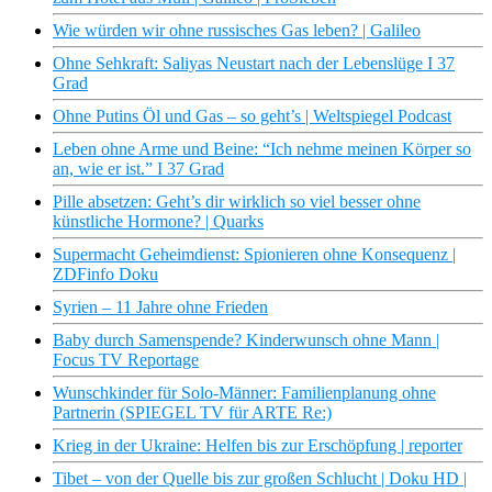
Wie würden wir ohne russisches Gas leben? | Galileo
Ohne Sehkraft: Saliyas Neustart nach der Lebenslüge I 37
Grad
Ohne Putins Öl und Gas – so geht’s | Weltspiegel Podcast
Leben ohne Arme und Beine: “Ich nehme meinen Körper so
an, wie er ist.” I 37 Grad
Pille absetzen: Geht’s dir wirklich so viel besser ohne
künstliche Hormone? | Quarks
Supermacht Geheimdienst: Spionieren ohne Konsequenz |
ZDFinfo Doku
Syrien – 11 Jahre ohne Frieden
Baby durch Samenspende? Kinderwunsch ohne Mann |
Focus TV Reportage
Wunschkinder für Solo-Männer: Familienplanung ohne
Partnerin (SPIEGEL TV für ARTE Re:)
Krieg in der Ukraine: Helfen bis zur Erschöpfung | reporter
Tibet – von der Quelle bis zur großen Schlucht | Doku HD |