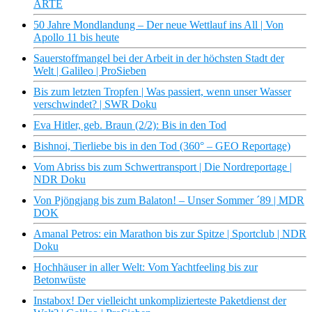
ARTE
50 Jahre Mondlandung – Der neue Wettlauf ins All | Von
Apollo 11 bis heute
Sauerstoffmangel bei der Arbeit in der höchsten Stadt der
Welt | Galileo | ProSieben
Bis zum letzten Tropfen | Was passiert, wenn unser Wasser
verschwindet? | SWR Doku
Eva Hitler, geb. Braun (2/2): Bis in den Tod
Bishnoi, Tierliebe bis in den Tod (360° – GEO Reportage)
Vom Abriss bis zum Schwertransport | Die Nordreportage |
NDR Doku
Von Pjöngjang bis zum Balaton! – Unser Sommer ´89 | MDR
DOK
Amanal Petros: ein Marathon bis zur Spitze | Sportclub | NDR
Doku
Hochhäuser in aller Welt: Vom Yachtfeeling bis zur
Betonwüste
Instabox! Der vielleicht unkomplizierteste Paketdienst der