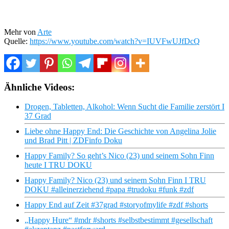
Mehr von
Arte
Quelle:
https://www.youtube.com/watch?v=IUVFwUJfDcQ
Ähnliche Videos:
Drogen, Tabletten, Alkohol: Wenn Sucht die Familie zerstört I
37 Grad
Liebe ohne Happy End: Die Geschichte von Angelina Jolie
und Brad Pitt | ZDFinfo Doku
Happy Family? So geht’s Nico (23) und seinem Sohn Finn
heute I TRU DOKU
Happy Family? Nico (23) und seinem Sohn Finn I TRU
DOKU #alleinerziehend #papa #trudoku #funk #zdf
Happy End auf Zeit #37grad #storyofmylife #zdf #shorts
„Happy Hure“ #mdr #shorts #selbstbestimmt #gesellschaft