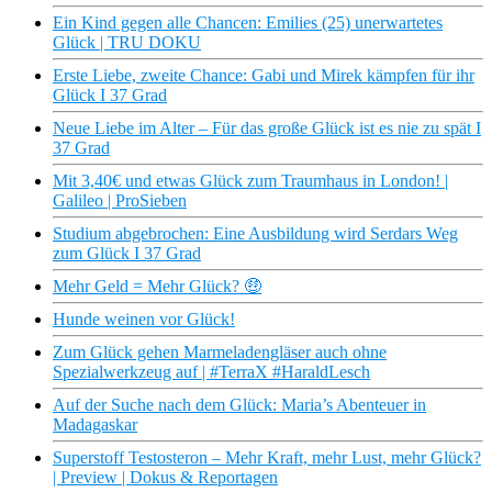
Ein Kind gegen alle Chancen: Emilies (25) unerwartetes
Glück | TRU DOKU
Erste Liebe, zweite Chance: Gabi und Mirek kämpfen für ihr
Glück I 37 Grad
Neue Liebe im Alter – Für das große Glück ist es nie zu spät I
37 Grad
Mit 3,40€ und etwas Glück zum Traumhaus in London! |
Galileo | ProSieben
Studium abgebrochen: Eine Ausbildung wird Serdars Weg
zum Glück I 37 Grad
Mehr Geld = Mehr Glück? 🤑
Hunde weinen vor Glück!
Zum Glück gehen Marmeladengläser auch ohne
Spezialwerkzeug auf | #TerraX #HaraldLesch
Auf der Suche nach dem Glück: Maria’s Abenteuer in
Madagaskar
Superstoff Testosteron – Mehr Kraft, mehr Lust, mehr Glück?
| Preview | Dokus & Reportagen