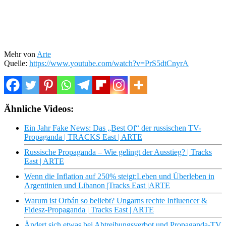
Mehr von
Arte
Quelle:
https://www.youtube.com/watch?v=PrS5dtCnyrA
Ähnliche Videos:
Ein Jahr Fake News: Das „Best Of“ der russischen TV-
Propaganda | TRACKS East | ARTE
Russische Propaganda – Wie gelingt der Ausstieg? | Tracks
East | ARTE
Wenn die Inflation auf 250% steigt:Leben und Überleben in
Argentinien und Libanon |Tracks East |ARTE
Warum ist Orbán so beliebt? Ungarns rechte Influencer &
Fidesz-Propaganda | Tracks East | ARTE
Ändert sich etwas bei Abtreibungsverbot und Propaganda-TV