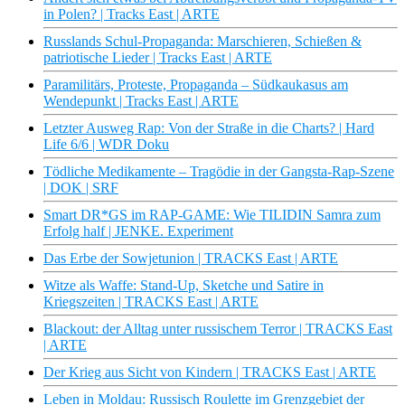
in Polen? | Tracks East | ARTE
Russlands Schul-Propaganda: Marschieren, Schießen &
patriotische Lieder | Tracks East | ARTE
Paramilitärs, Proteste, Propaganda – Südkaukasus am
Wendepunkt | Tracks East | ARTE
Letzter Ausweg Rap: Von der Straße in die Charts? | Hard
Life 6/6 | WDR Doku
Tödliche Medikamente – Tragödie in der Gangsta-Rap-Szene
| DOK | SRF
Smart DR*GS im RAP-GAME: Wie TILIDIN Samra zum
Erfolg half | JENKE. Experiment
Das Erbe der Sowjetunion | TRACKS East | ARTE
Witze als Waffe: Stand-Up, Sketche und Satire in
Kriegszeiten | TRACKS East | ARTE
Blackout: der Alltag unter russischem Terror | TRACKS East
| ARTE
Der Krieg aus Sicht von Kindern | TRACKS East | ARTE
Leben in Moldau: Russisch Roulette im Grenzgebiet der