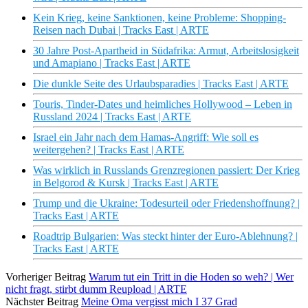
Kein Krieg, keine Sanktionen, keine Probleme: Shopping-
Reisen nach Dubai | Tracks East | ARTE
30 Jahre Post-Apartheid in Südafrika: Armut, Arbeitslosigkeit
und Amapiano | Tracks East | ARTE
Die dunkle Seite des Urlaubsparadies | Tracks East | ARTE
Touris, Tinder-Dates und heimliches Hollywood – Leben in
Russland 2024 | Tracks East | ARTE
Israel ein Jahr nach dem Hamas-Angriff: Wie soll es
weitergehen? | Tracks East | ARTE
Was wirklich in Russlands Grenzregionen passiert: Der Krieg
in Belgorod & Kursk | Tracks East | ARTE
Trump und die Ukraine: Todesurteil oder Friedenshoffnung? |
Tracks East | ARTE
Roadtrip Bulgarien: Was steckt hinter der Euro-Ablehnung? |
Tracks East | ARTE
Vorheriger Beitrag
Warum tut ein Tritt in die Hoden so weh? | Wer
nicht fragt, stirbt dumm Reupload | ARTE
Nächster Beitrag
Meine Oma vergisst mich I 37 Grad