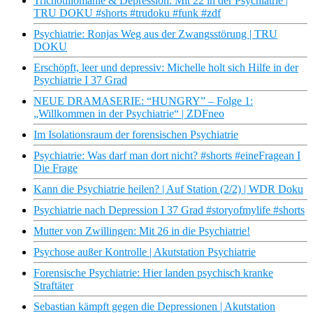
Trichotillomanie & Depression: Mit 22 in der Psychiatrie |
TRU DOKU #shorts #trudoku #funk #zdf
Psychiatrie: Ronjas Weg aus der Zwangsstörung | TRU
DOKU
Erschöpft, leer und depressiv: Michelle holt sich Hilfe in der
Psychiatrie I 37 Grad
NEUE DRAMASERIE: “HUNGRY” – Folge 1:
„Willkommen in der Psychiatrie“ | ZDFneo
Im Isolationsraum der forensischen Psychiatrie
Psychiatrie: Was darf man dort nicht? #shorts #eineFragean I
Die Frage
Kann die Psychiatrie heilen? | Auf Station (2/2) | WDR Doku
Psychiatrie nach Depression I 37 Grad #storyofmylife #shorts
Mutter von Zwillingen: Mit 26 in die Psychiatrie!
Psychose außer Kontrolle | Akutstation Psychiatrie
Forensische Psychiatrie: Hier landen psychisch kranke
Straftäter
Sebastian kämpft gegen die Depressionen | Akutstation