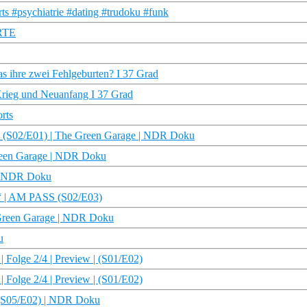
s #psychiatrie #dating #trudoku #funk
ARTE
as ihre zwei Fehlgeburten? I 37 Grad
Krieg und Neuanfang I 37 Grad
rts
l? (S02/E01) | The Green Garage | NDR Doku
Green Garage | NDR Doku
 | NDR Doku
h“ | AM PASS (S02/E03)
 Green Garage | NDR Doku
u
| Folge 2/4 | Preview | (S01/E02)
| Folge 2/4 | Preview | (S01/E02)
t (S05/E02) | NDR Doku