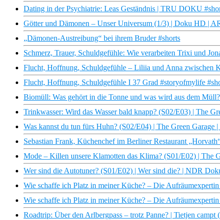
Dating in der Psychiatrie: Leas Geständnis | TRU DOKU #short
Götter und Dämonen – Unser Universum (1/3) | Doku HD | 
„Dämonen-Austreibung“ bei ihrem Bruder #shorts
Schmerz, Trauer, Schuldgefühle: Wie verarbeiten Trixi und Jon
Flucht, Hoffnung, Schuldgefühle – Liliia und Anna zwischen 
Flucht, Hoffnung, Schuldgefühle I 37 Grad #storyofmylife #sho
Biomüll: Was gehört in die Tonne und was wird aus dem Mül
Trinkwasser: Wird das Wasser bald knapp? (S02/E03) | The 
Was kannst du tun fürs Huhn? (S02/E04) | The Green Garage
Sebastian Frank, Küchenchef im Berliner Restaurant „Horvat
Mode – Killen unsere Klamotten das Klima? (S01/E02) | The
Wer sind die Autotuner? (S01/E02) | Wer sind die? | NDR Dok
Wie schaffe ich Platz in meiner Küche? – Die Aufräumexpertin 
Wie schaffe ich Platz in meiner Küche? – Die Aufräumexpertin 
Roadtrip: Über den Arlbergpass – trotz Panne? | Tietjen camp