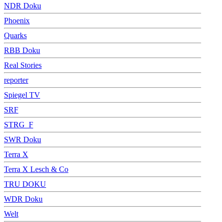
NDR Doku
Phoenix
Quarks
RBB Doku
Real Stories
reporter
Spiegel TV
SRF
STRG_F
SWR Doku
Terra X
Terra X Lesch & Co
TRU DOKU
WDR Doku
Welt