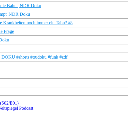
ür die Bahn | NDR Doku
 campt| NDR Doku
che Krankheiten noch immer ein Tabu? #8
ie Frage
R Doku
TRU DOKU #shorts #trudoku #funk #zdf
U
 (S02/E01)
Weltspiegel Podcast