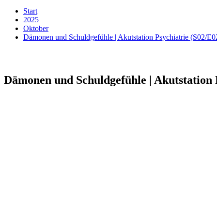
Start
2025
Oktober
Dämonen und Schuldgefühle | Akutstation Psychiatrie (S02/E0
Dämonen und Schuldgefühle | Akutstation 