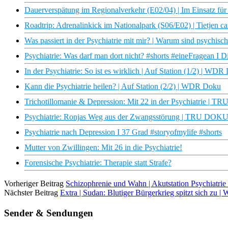
Dauerverspätung im Regionalverkehr (E02/04) | Im Einsatz f
Roadtrip: Adrenalinkick im Nationalpark (S06/E02) | Tietjen
Was passiert in der Psychiatrie mit mir? | Warum sind psychis
Psychiatrie: Was darf man dort nicht? #shorts #eineFragean I D
In der Psychiatrie: So ist es wirklich | Auf Station (1/2) | WD
Kann die Psychiatrie heilen? | Auf Station (2/2) | WDR Doku
Trichotillomanie & Depression: Mit 22 in der Psychiatrie | 
Psychiatrie: Ronjas Weg aus der Zwangsstörung | TRU DOK
Psychiatrie nach Depression I 37 Grad #storyofmylife #shorts
Mutter von Zwillingen: Mit 26 in die Psychiatrie!
Forensische Psychiatrie: Therapie statt Strafe?
Vorheriger Beitrag
Schizophrenie und Wahn | Akutstation Psychiatrie
Nächster Beitrag
Extra | Sudan: Blutiger Bürgerkrieg spitzt sich zu | 
Sender & Sendungen