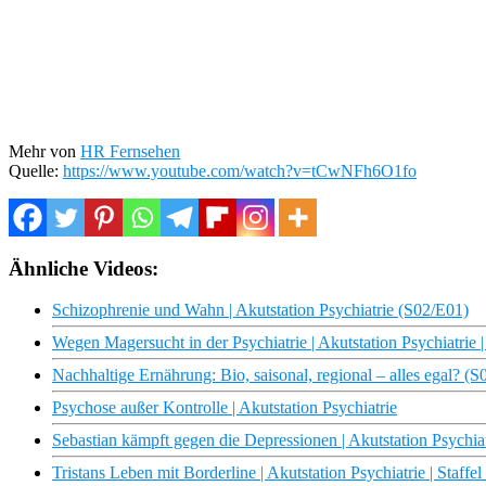
Mehr von
HR Fernsehen
Quelle:
https://www.youtube.com/watch?v=tCwNFh6O1fo
Ähnliche Videos:
Schizophrenie und Wahn | Akutstation Psychiatrie (S02/E01)
Wegen Magersucht in der Psychiatrie | Akutstation Psychiatrie | 
Nachhaltige Ernährung: Bio, saisonal, regional – alles egal?
Psychose außer Kontrolle | Akutstation Psychiatrie
Sebastian kämpft gegen die Depressionen | Akutstation Psychia
Tristans Leben mit Borderline | Akutstation Psychiatrie | Staffel