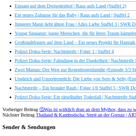
Einsam auf dem Dreiseitenhof | Raus aufs Land (Staffel 2)
Ein neues Zuhause für das Baby | Raus aufs Land | Staffel 2
Jüngerer Mann liebt ältere Frau | Alles Liebe Staffel 3 | SWR 
Young Singapur: junge Menschen, die für ihren Traum kämpfen |
Großstadtfrauen auf dem Land – Ein neues Projekt für Hannah 
Polizei Doku-Serie: Nachtstreife | Folge 1 | Staffel 4
Polizei Doku-Serie: Fahndung in der Dunkelheit | Nachtstreife
Zwei Mamas: Der Weg zur Regenbogenfamilie (Episode 3/3 Sta
Ungleich und Unzertrennlich: Die Liebe von Sero & Selly (Epis
Nachtstreife – Ein brutaler Raub | Folge 1/6 Staffel 5 | SWR D
Polizei Doku-Serie: Ein rätselhafter Todesfall | Nachtstreife S
Vorheriger Beitrag
🤔Was ist wirklich dran an dem Mythos, dass zu w
Nächster Beitrag
Thailand & Kambodscha: Streit an der Grenze | A
Sender & Sendungen