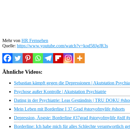
Mehr von
HR Fernsehen
Quelle:
https://www.youtube.com/watch?v=kod58JgJR3s
Ähnliche Videos:
Sebastian kämpft gegen die Depressionen | Akutstation Psychia
Psychose außer Kontrolle | Akutstation Psychiatrie
Dating in der Psychiatrie: Leas Geständnis | TRU DOKU #short
Mein Leben mit Borderline I 37 Grad #storyofmylife #shorts
Depression, Ängste: Borderline #37grad #storyofmylife #zdf #s
Borderline: Ich habe mich für alles Schlechte verantwortlich ge