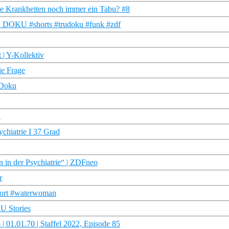
che Krankheiten noch immer ein Tabu? #8
TRU DOKU #shorts #trudoku #funk #zdf
 | Y-Kollektiv
ie Frage
R Doku
U
sychiatrie I 37 Grad
der Psychiatrie“ | ZDFneo
r
hort #waterwoman
RU Stories
 01.01.70 | Staffel 2022, Episode 85