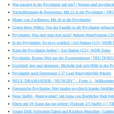
Was passiert in der Psychiatrie mit mir? | Warum sind psychis
Trichotillomanie & Depression: Mit 22 in der Psychiatrie | 
Mutter von Zwillingen: Mit 26 in die Psychiatrie!
Gegen ihren Willen: Von der Familie in die Psychiatrie gebracht
Psychiatrie: Was darf man dort nicht? #shorts #eineFragean I D
In der Psychiatrie: So ist es wirklich | Auf Station (1/2) | WD
Kann die Psychiatrie heilen? | Auf Station (2/2) | WDR Doku
Psychiatrie: Ronjas Weg aus der Zwangsstörung | TRU DOK
Erschöpft, leer und depressiv: Michelle holt sich Hilfe in der P
Psychiatrie nach Depression I 37 Grad #storyofmylife #shorts
NEUE DRAMASERIE: “HUNGRY” – Folge 1: „Willkommen in 
Forensische Psychiatrie: Hier landen psychisch kranke Straftäte
Neue Staffel „Waterwoman“ mit Anna von Boetticher #ndr #s
Eltern mit 19: Kann das gut gehen? (Episode 2/3 Staffel 1) | T
Young Drill: Schwimm-Talent und Kickbox-Maschine | Galileo |