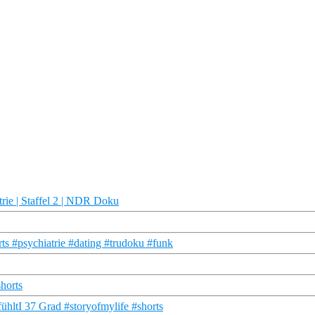
trie | Staffel 2 | NDR Doku
s #psychiatrie #dating #trudoku #funk
horts
fühltI 37 Grad #storyofmylife #shorts