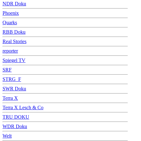
NDR Doku
Phoenix
Quarks
RBB Doku
Real Stories
reporter
Spiegel TV
SRF
STRG_F
SWR Doku
Terra X
Terra X Lesch & Co
TRU DOKU
WDR Doku
Welt