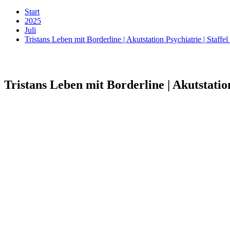
Start
2025
Juli
Tristans Leben mit Borderline | Akutstation Psychiatrie | Staffel
Tristans Leben mit Borderline | Akutstation