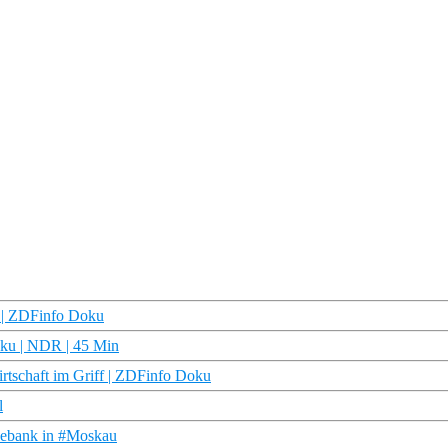
t | ZDFinfo Doku
oku | NDR | 45 Min
irtschaft im Griff | ZDFinfo Doku
l
hebank in #Moskau