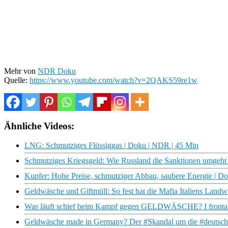
Mehr von
NDR Doku
Quelle:
https://www.youtube.com/watch?v=2QAKS59re1w
Ähnliche Videos:
LNG: Schmutziges Flüssiggas | Doku | NDR | 45 Min
Schmutziges Kriegsgeld: Wie Russland die Sanktionen umgeh
Kupfer: Hohe Preise, schmutziger Abbau, saubere Energie | D
Geldwäsche und Giftmüll: So fest hat die Mafia Italiens Landw
Was läuft schief beim Kampf gegen GELDWÄSCHE? I fronta
Geldwäsche made in Germany? Der #Skandal um die #deutsc