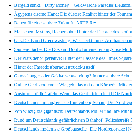
Bargeld stinkt! | Dirty Money – Geldwäsche-Paradies Deutsch
Ägyptens eiserne Hand: Die düstere Realität hinter der Touri
Bauen für eine saubere Zukunft | ARTE Re:
Menschen, Mythos, Reeperbahn: Hinter der Fassade des berühm
Gas-Deals und Greenwashing: Was steckt hinter Aserbaidschan
Saubere Sache: Die Dos and Dont’s für eine reibungslose Müll
Der Platz der Superlative: Hinter der Fassade des Times Square
Hinter der Fassade #burnout #trudoku #zdf
Gamechanger oder Geldverschwendung? Immer saubere Schuhe
Online Geld verdienen: Wie geht das mit dem Körper? | Mit d
Ansturm auf die Tafeln: Wenn das Geld nicht reicht | Die No
Deutschlands umfangreichste Lindenberg-Schau | Die Nordre
Von winzig bis gigantisch: Deutschlands Müller und ihre Müh
Rund um Deutschlands gefährlichsten Bahnhof | Polizeistreif
Deutschlands modernste Großbaustelle | Die Nordreportage |