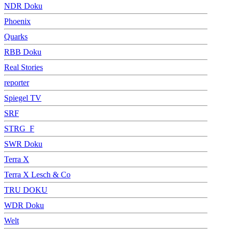
NDR Doku
Phoenix
Quarks
RBB Doku
Real Stories
reporter
Spiegel TV
SRF
STRG_F
SWR Doku
Terra X
Terra X Lesch & Co
TRU DOKU
WDR Doku
Welt