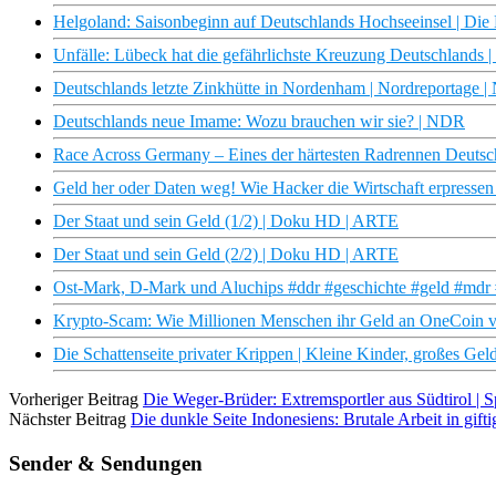
Helgoland: Saisonbeginn auf Deutschlands Hochseeinsel | Di
Unfälle: Lübeck hat die gefährlichste Kreuzung Deutschlands 
Deutschlands letzte Zinkhütte in Nordenham | Nordreportage
Deutschlands neue Imame: Wozu brauchen wir sie? | NDR
Race Across Germany – Eines der härtesten Radrennen Deutsch
Geld her oder Daten weg! Wie Hacker die Wirtschaft erpresse
Der Staat und sein Geld (1/2) | Doku HD | ARTE
Der Staat und sein Geld (2/2) | Doku HD | ARTE
Ost-Mark, D-Mark und Aluchips #ddr #geschichte #geld #mdr 
Krypto-Scam: Wie Millionen Menschen ihr Geld an OneCoin v
Die Schattenseite privater Krippen | Kleine Kinder, großes Ge
Vorheriger Beitrag
Die Weger-Brüder: Extremsportler aus Südtirol |
Nächster Beitrag
Die dunkle Seite Indonesiens: Brutale Arbeit in gi
Sender & Sendungen