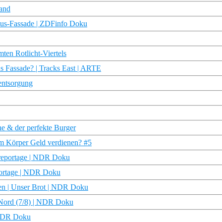
land
smus-Fassade | ZDFinfo Doku
ten Rotlicht-Viertels
s Fassade? | Tracks East | ARTE
entsorgung
 & der perfekte Burger
em Körper Geld verdienen? #5
rdreportage | NDR Doku
portage | NDR Doku
len | Unser Brot | NDR Doku
e Nord (7/8) | NDR Doku
 NDR Doku