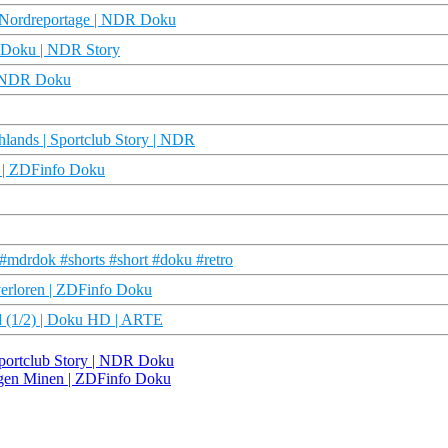
e Nordreportage | NDR Doku
| Doku | NDR Story
 | NDR Doku
lands | Sportclub Story | NDR
n | ZDFinfo Doku
#mdrdok #shorts #short #doku #retro
erloren | ZDFinfo Doku
ld (1/2) | Doku HD | ARTE
 Sportclub Story | NDR Doku
ftigen Minen | ZDFinfo Doku