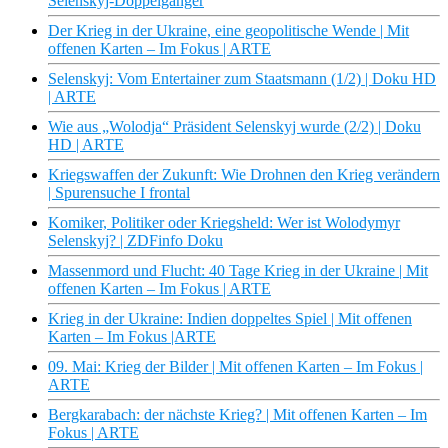
Selenskyj-Doppelgänger
Der Krieg in der Ukraine, eine geopolitische Wende | Mit
offenen Karten – Im Fokus | ARTE
Selenskyj: Vom Entertainer zum Staatsmann (1/2) | Doku HD
| ARTE
Wie aus „Wolodja“ Präsident Selenskyj wurde (2/2) | Doku
HD | ARTE
Kriegswaffen der Zukunft: Wie Drohnen den Krieg verändern
| Spurensuche I frontal
Komiker, Politiker oder Kriegsheld: Wer ist Wolodymyr
Selenskyj? | ZDFinfo Doku
Massenmord und Flucht: 40 Tage Krieg in der Ukraine | Mit
offenen Karten – Im Fokus | ARTE
Krieg in der Ukraine: Indien doppeltes Spiel | Mit offenen
Karten – Im Fokus |ARTE
09. Mai: Krieg der Bilder | Mit offenen Karten – Im Fokus |
ARTE
Bergkarabach: der nächste Krieg? | Mit offenen Karten – Im
Fokus | ARTE