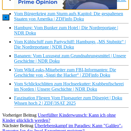
des Martin Lepage | ZDFinfo Doku
Vom Bürgerkrieg zum Sturm aufs Kapitol: Die gespaltenen
×
Staaten von Amerika | ZDFinfo Doku
Hamburg: Vom Bunker zum Hotel | Die Nordreportage |
NDR Doku
Vom Kühlschiff zum Partyschiff: Hamburgs „MS Stubnitz“ |
Die Nordreportage | NDR Doku
Bananen: Vom Luxusgut zum Grundnahrungsmittel | Unsere
Geschichte | NDR Doku
Vom WikiLeaks-Mitarbeiter zum FBI-Informanten: Die
Geschichte von „Siggi the Hacker“ | ZDFinfo Doku
Vom Schlickschlitten zum Hochseekutter: Krabbenfischerei
im Norden | Unsere Geschichte | NDR Doku
Faszination Fliegen Vom Flugsaurier zum Düsenjet | Doku
Wissen hoch 2 | ZDF/3SAT 2025
Vorheriger Beitrag
Unerfüllter Kinderwunsch: Kann ich ohne
Kinder glücklich werden?
Nächster Beitrag
Überlebenskampf im Paradies: Kann "Galileo"-
Reporter Jan das Insel-Experiment meistern?