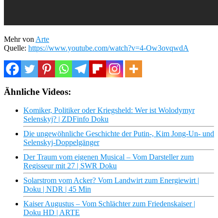
Mehr von
Arte
Quelle:
https://www.youtube.com/watch?v=4-Ow3ovqwdA
Ähnliche Videos:
Komiker, Politiker oder Kriegsheld: Wer ist Wolodymyr
Selenskyj? | ZDFinfo Doku
Die ungewöhnliche Geschichte der Putin-, Kim Jong-Un- und
Selenskyj-Doppelgänger
Der Traum vom eigenen Musical – Vom Darsteller zum
Regisseur mit 27 | SWR Doku
Solarstrom vom Acker? Vom Landwirt zum Energiewirt |
Doku | NDR | 45 Min
Kaiser Augustus – Vom Schlächter zum Friedenskaiser |
Doku HD | ARTE