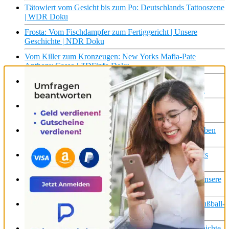
Tätowiert vom Gesicht bis zum Po: Deutschlands Tattooszene
| WDR Doku
Frosta: Vom Fischdampfer zum Fertiggericht | Unsere
Geschichte | NDR Doku
Vom Killer zum Kronzeugen: New Yorks Mafia-Pate
Anthony Casso | ZDFinfo Doku
Vom Fischersohn zum Whiskybrenner – Ein Hauch
Schottland auf Rügen | Die Nordreportage | NDR Doku
Iran und die Bombe: Vom Partner zum Feind (Teil 1) |
ZDFinfo Doku
Brutal ehrlich – vom Trauma zum Buch. Autoren schreiben
über ihre Herkunft| SWR Doku
Vom Überlebenskämpfer zum Revolutionär: Elon Musks
Höhenflüge (Teil 2/3) | ZDFinfo Doku
Vom Wundermaterial zum Umwelt-Killer: Wie Plastik unsere
Gesundheit bedroht | ZDFinfo Doku
Kim Kulig: Vom Pechvogel zum Vorbild einer neuen Fußball-
Generation | Sportclub Story | NDR Doku
Vom Familienvater zum Drogenschmuggler? Die Geschichte