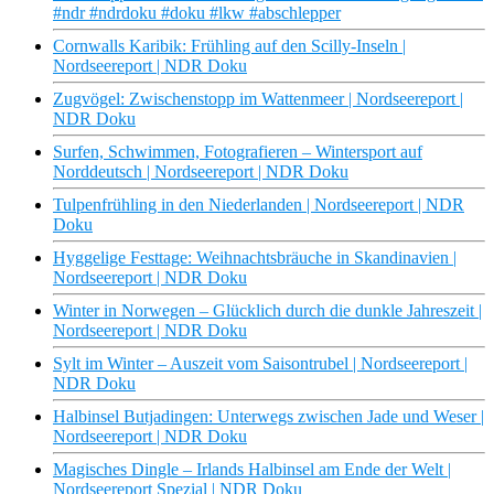
#ndr #ndrdoku #doku #lkw #abschlepper
Cornwalls Karibik: Frühling auf den Scilly-Inseln |
Nordseereport | NDR Doku
Zugvögel: Zwischenstopp im Wattenmeer | Nordseereport |
NDR Doku
Surfen, Schwimmen, Fotografieren – Wintersport auf
Norddeutsch | Nordseereport | NDR Doku
Tulpenfrühling in den Niederlanden | Nordseereport | NDR
Doku
Hyggelige Festtage: Weihnachtsbräuche in Skandinavien |
Nordseereport | NDR Doku
Winter in Norwegen – Glücklich durch die dunkle Jahreszeit |
Nordseereport | NDR Doku
Sylt im Winter – Auszeit vom Saisontrubel | Nordseereport |
NDR Doku
Halbinsel Butjadingen: Unterwegs zwischen Jade und Weser |
Nordseereport | NDR Doku
Magisches Dingle – Irlands Halbinsel am Ende der Welt |
Nordseereport Spezial | NDR Doku