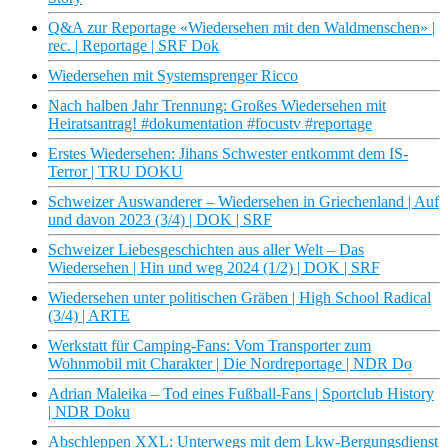
Q&A zur Reportage «Wiedersehen mit den Waldmenschen» |
rec. | Reportage | SRF Dok
Wiedersehen mit Systemsprenger Ricco
Nach halben Jahr Trennung: Großes Wiedersehen mit
Heiratsantrag! #dokumentation #focustv #reportage
Erstes Wiedersehen: Jihans Schwester entkommt dem IS-
Terror | TRU DOKU
Schweizer Auswanderer – Wiedersehen in Griechenland | Auf
und davon 2023 (3/4) | DOK | SRF
Schweizer Liebesgeschichten aus aller Welt – Das
Wiedersehen | Hin und weg 2024 (1/2) | DOK | SRF
Wiedersehen unter politischen Gräben | High School Radical
(3/4) | ARTE
Werkstatt für Camping-Fans: Vom Transporter zum
Wohnmobil mit Charakter | Die Nordreportage | NDR Do
Adrian Maleika – Tod eines Fußball-Fans | Sportclub History
| NDR Doku
Abschleppen XXL: Unterwegs mit dem Lkw-Bergungsdienst