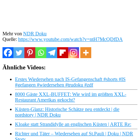
Mehr von
NDR Doku
Quelle:
https://www.youtube.com/watch?v=ntH7McQDfDA
Ähnliche Videos:
Erstes Wiedersehen nach IS-Gefangenschaft #shorts #IS
#gefangen #wiedersehen #trudoku #zdf
8000 Gäste XXL-BUFFET: Wie wird im größten XXL-
Restaurant Amerikas gekocht?
Küsten-Glanz: Historische Schätze neu entdeckt | die
nordstory | NDR Doku
Kloake statt Strandidylle an englischen Küsten | ARTE Re:
Richter und Täter – Wiedersehen auf St.Pauli | Doku | NDR
Story