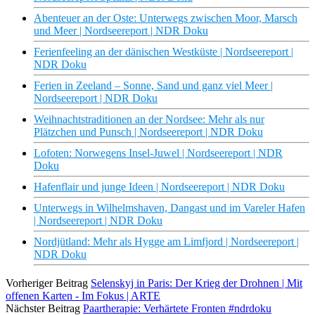
Abenteuer an der Oste: Unterwegs zwischen Moor, Marsch
und Meer | Nordseereport | NDR Doku
Ferienfeeling an der dänischen Westküste | Nordseereport |
NDR Doku
Ferien in Zeeland – Sonne, Sand und ganz viel Meer |
Nordseereport | NDR Doku
Weihnachtstraditionen an der Nordsee: Mehr als nur
Plätzchen und Punsch | Nordseereport | NDR Doku
Lofoten: Norwegens Insel-Juwel | Nordseereport | NDR
Doku
Hafenflair und junge Ideen | Nordseereport | NDR Doku
Unterwegs in Wilhelmshaven, Dangast und im Vareler Hafen
| Nordseereport | NDR Doku
Nordjütland: Mehr als Hygge am Limfjord | Nordseereport |
NDR Doku
Vorheriger Beitrag
Selenskyj in Paris: Der Krieg der Drohnen | Mit
offenen Karten - Im Fokus | ARTE
Nächster Beitrag
Paartherapie: Verhärtete Fronten #ndrdoku