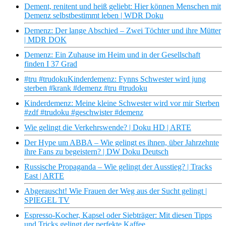
Dement, renitent und heiß geliebt: Hier können Menschen mit
Demenz selbstbestimmt leben | WDR Doku
Demenz: Der lange Abschied – Zwei Töchter und ihre Mütter
| MDR DOK
Demenz: Ein Zuhause im Heim und in der Gesellschaft
finden I 37 Grad
#tru #trudokuKinderdemenz: Fynns Schwester wird jung
sterben #krank #demenz #tru #trudoku
Kinderdemenz: Meine kleine Schwester wird vor mir Sterben
#zdf #trudoku #geschwister #demenz
Wie gelingt die Verkehrswende? | Doku HD | ARTE
Der Hype um ABBA – Wie gelingt es ihnen, über Jahrzehnte
ihre Fans zu begeistern? | DW Doku Deutsch
Russische Propaganda – Wie gelingt der Ausstieg? | Tracks
East | ARTE
Abgerauscht! Wie Frauen der Weg aus der Sucht gelingt |
SPIEGEL TV
Espresso-Kocher, Kapsel oder Siebträger: Mit diesen Tipps
und Tricks gelingt der perfekte Kaffee.