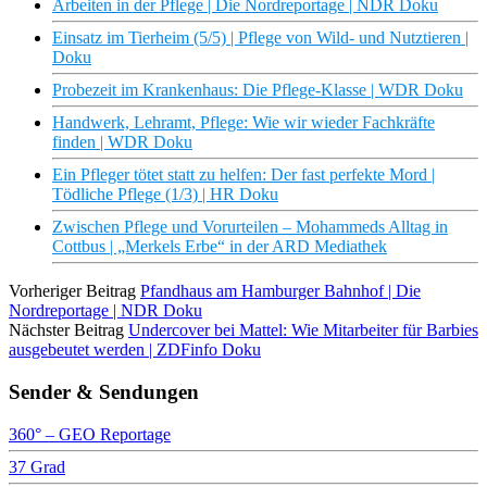
Arbeiten in der Pflege | Die Nordreportage | NDR Doku
Einsatz im Tierheim (5/5) | Pflege von Wild- und Nutztieren |
Doku
Probezeit im Krankenhaus: Die Pflege-Klasse | WDR Doku
Handwerk, Lehramt, Pflege: Wie wir wieder Fachkräfte
finden | WDR Doku
Ein Pfleger tötet statt zu helfen: Der fast perfekte Mord |
Tödliche Pflege (1/3) | HR Doku
Zwischen Pflege und Vorurteilen – Mohammeds Alltag in
Cottbus | „Merkels Erbe“ in der ARD Mediathek
Vorheriger Beitrag
Pfandhaus am Hamburger Bahnhof | Die
Nordreportage | NDR Doku
Nächster Beitrag
Undercover bei Mattel: Wie Mitarbeiter für Barbies
ausgebeutet werden | ZDFinfo Doku
Sender & Sendungen
360° – GEO Reportage
37 Grad