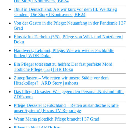
Die Story | Kontrovers | BR24
1983 in Deutschland: Als wir kurz vor dem III. Weltkrieg
standen | Die Story | Kontrovers | BR24
Von der Gastro in die Pflege: Neuanfang in der Pandemie I 37
Grad
Einsatz im Tierheim (5/5) | Pflege von Wild- und Nutztieren |
Doku
Handwerk, Lehramt, Pflege: Wie wir wieder Fachkräfte
finden | WDR Doku
Ein Pfleger tötet statt zu helfen: Der fast perfekte Mord |
Tödliche Pflege (1/3) | HR Doku
Zugepflastert – Wie retten wir unsere Städte vor dem
Hitzekollaps? | ARD Story | #shorts
Das Pflege-Desaster: Was gegen den Personal-Notstand hilft |
ZDFzoom
Pflege-Desaster Deutschland – Retten ausländische Kräfte
unser System? | Focus TV Reportage
Wenn Mama plötzlich Pflege braucht I 37 Grad
Pflege in Not | ARTE Re: