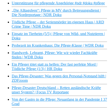
Unterstützung für pflegende Angehörige #ndr #doku #pflege
„Die Alltagsfeen“: Pflege in MV durch Betreuungsdienst |
Die Nordreportage | NDR Doku
Tödliche Pflege – der Serienmörder im eigenen Haus | ARD
Crime Time | NDR Doku
Einsatz im Tierheim (5/5) | Pflege von Wild- und Nutztieren |
Doku
Probezeit im Krankenhaus: Die Pflege-Klasse | WDR Doku
Handwerk, Lehramt, Pflege: Wie wir wieder Fachkräfte
finden | WDR Doku
Ein Pfleger tötet statt zu helfen: Der fast perfekte Mord |
Tödliche Pflege (1/3) | HR Doku
Das Pflege-Desaster: Was gegen den Personal-Notstand hilft |
ZDFzoom
Pflege-Desaster Deutschland – Retten ausländische Kräfte
unser System? | Focus TV Reportage
Von der Gastro in die Pflege: Neuanfang in der Pandemie I 37
Grad