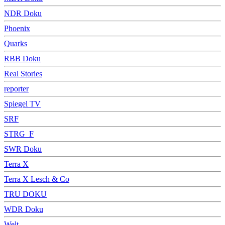
NDR Doku
Phoenix
Quarks
RBB Doku
Real Stories
reporter
Spiegel TV
SRF
STRG_F
SWR Doku
Terra X
Terra X Lesch & Co
TRU DOKU
WDR Doku
Welt