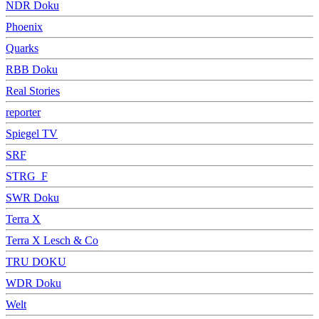
NDR Doku
Phoenix
Quarks
RBB Doku
Real Stories
reporter
Spiegel TV
SRF
STRG_F
SWR Doku
Terra X
Terra X Lesch & Co
TRU DOKU
WDR Doku
Welt