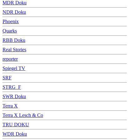
MDR Doku
NDR Doku
Phoenix
Quarks
RBB Doku
Real Stories
reporter
Spiegel TV
SRF
STRG_F
SWR Doku
Terra X
Terra X Lesch & Co
TRU DOKU
WDR Doku