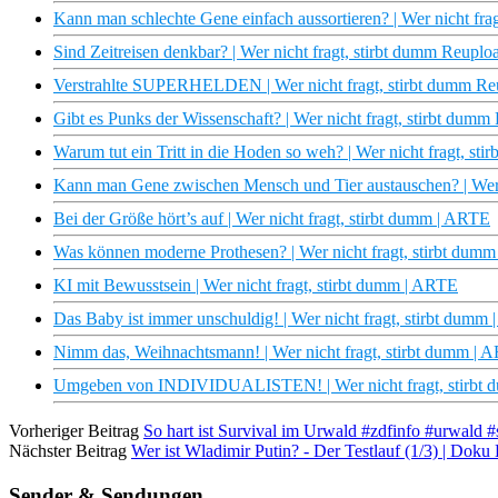
Kann man schlechte Gene einfach aussortieren? | Wer nicht fr
Sind Zeitreisen denkbar? | Wer nicht fragt, stirbt dumm Reupl
Verstrahlte SUPERHELDEN | Wer nicht fragt, stirbt dumm R
Gibt es Punks der Wissenschaft? | Wer nicht fragt, stirbt dum
Warum tut ein Tritt in die Hoden so weh? | Wer nicht fragt, s
Kann man Gene zwischen Mensch und Tier austauschen? | Wer 
Bei der Größe hört’s auf | Wer nicht fragt, stirbt dumm | ARTE
Was können moderne Prothesen? | Wer nicht fragt, stirbt dum
KI mit Bewusstsein | Wer nicht fragt, stirbt dumm | ARTE
Das Baby ist immer unschuldig! | Wer nicht fragt, stirbt dumm
Nimm das, Weihnachtsmann! | Wer nicht fragt, stirbt dumm | 
Umgeben von INDIVIDUALISTEN! | Wer nicht fragt, stirbt
Vorheriger Beitrag
So hart ist Survival im Urwald #zdfinfo #urwald #
Nächster Beitrag
Wer ist Wladimir Putin? - Der Testlauf (1/3) | Do
Sender & Sendungen