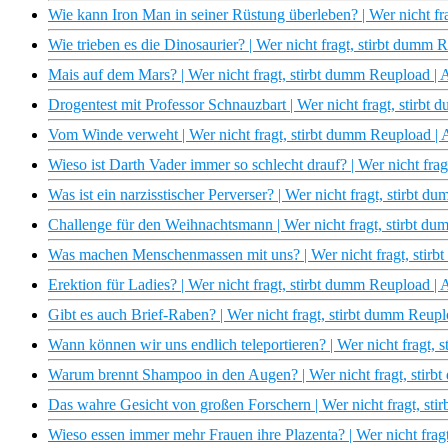
Wie kann Iron Man in seiner Rüstung überleben? | Wer nicht f
Wie trieben es die Dinosaurier? | Wer nicht fragt, stirbt dumm
Mais auf dem Mars? | Wer nicht fragt, stirbt dumm Reupload 
Drogentest mit Professor Schnauzbart | Wer nicht fragt, stirb
Vom Winde verweht | Wer nicht fragt, stirbt dumm Reupload 
Wieso ist Darth Vader immer so schlecht drauf? | Wer nicht fr
Was ist ein narzisstischer Perverser? | Wer nicht fragt, stirbt
Challenge für den Weihnachtsmann | Wer nicht fragt, stirbt 
Was machen Menschenmassen mit uns? | Wer nicht fragt, stir
Erektion für Ladies? | Wer nicht fragt, stirbt dumm Reupload 
Gibt es auch Brief-Raben? | Wer nicht fragt, stirbt dumm Reu
Wann können wir uns endlich teleportieren? | Wer nicht fragt,
Warum brennt Shampoo in den Augen? | Wer nicht fragt, stir
Das wahre Gesicht von großen Forschern | Wer nicht fragt, s
Wieso essen immer mehr Frauen ihre Plazenta? | Wer nicht fra