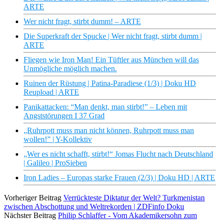
ARTE
Wer nicht fragt, stirbt dumm! – ARTE
Die Superkraft der Spucke | Wer nicht fragt, stirbt dumm |
ARTE
Fliegen wie Iron Man! Ein Tüftler aus München will das
Unmögliche möglich machen.
Ruinen der Rüstung | Patina-Paradiese (1/3) | Doku HD
Reupload | ARTE
Panikattacken: “Man denkt, man stirbt!” – Leben mit
Angststörungen I 37 Grad
„Ruhrpott muss man nicht können, Ruhrpott muss man
wollen!” | Y-Kollektiv
„Wer es nicht schafft, stirbt!“ Jomas Flucht nach Deutschland
| Galileo | ProSieben
Iron Ladies – Europas starke Frauen (2/3) | Doku HD | ARTE
Vorheriger Beitrag
Verrückteste Diktatur der Welt? Turkmenistan
zwischen Abschottung und Weltrekorden | ZDFinfo Doku
Nächster Beitrag
Philip Schlaffer - Vom Akademikersohn zum