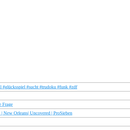
 #glücksspiel #sucht #trudoku #funk #zdf
ie Frage
“ | New Orleans| Uncovered | ProSieben