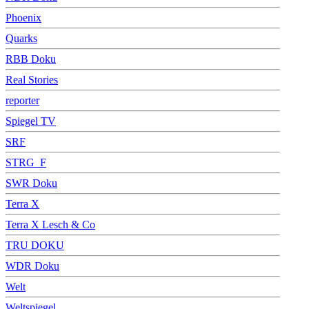
Phoenix
Quarks
RBB Doku
Real Stories
reporter
Spiegel TV
SRF
STRG_F
SWR Doku
Terra X
Terra X Lesch & Co
TRU DOKU
WDR Doku
Welt
Weltspiegel