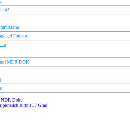
E
lich?
furt Arena
spiegel Podcast
Doku
wins | MDR DOK
d
s
2 I NDR Doku
 plötzlich stirbt I 37 Grad