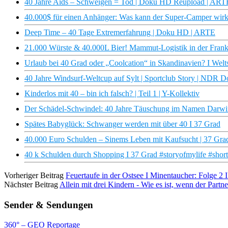
40 Jahre Aids – Schweigen = Tod | Doku HD Reupload | ART
40.000$ für einen Anhänger: Was kann der Super-Camper wirk
Deep Time – 40 Tage Extremerfahrung | Doku HD | ARTE
21.000 Würste & 40.000L Bier! Mammut-Logistik in der Frank
Urlaub bei 40 Grad oder „Coolcation“ in Skandinavien? I Welt
40 Jahre Windsurf-Weltcup auf Sylt | Sportclub Story | NDR 
Kinderlos mit 40 – bin ich falsch? | Teil 1 | Y-Kollektiv
Der Schädel-Schwindel: 40 Jahre Täuschung im Namen Dar
Spätes Babyglück: Schwanger werden mit über 40 I 37 Grad
40.000 Euro Schulden – Sinems Leben mit Kaufsucht | 37 Gra
40 k Schulden durch Shopping I 37 Grad #storyofmylife #short
Vorheriger Beitrag
Feuertaufe in der Ostsee I Minentaucher: Folge 
Nächster Beitrag
Allein mit drei Kindern - Wie es ist, wenn der Partner
Sender & Sendungen
360° – GEO Reportage