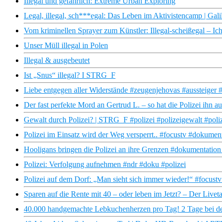
Illegal und gefährlich: Extreme Urban Exploring
Legal, illegal, sch***egal: Das Leben im Aktivistencamp | Gali
Vom kriminellen Sprayer zum Künstler: Illegal-scheißegal – Ich
Unser Müll illegal in Polen
Illegal & ausgebeutet
Ist „Snus“ illegal? I STRG_F
Liebe entgegen aller Widerstände #zeugenjehovas #aussteiger 
Der fast perfekte Mord an Gertrud L. – so hat die Polizei ihn au
Gewalt durch Polizei? | STRG_F #polizei #polizeigewalt #poliz
Polizei im Einsatz wird der Weg versperrt.. #focustv #dokumen
Hooligans bringen die Polizei an ihre Grenzen #dokumentation 
Polizei: Verfolgung aufnehmen #ndr #doku #polizei
Polizei auf dem Dorf: „Man sieht sich immer wieder!“ #focust
Sparen auf die Rente mit 40 – oder leben im Jetzt? – Der Live
40.000 handgemachte Lebkuchenherzen pro Tag! 2 Tage bei de