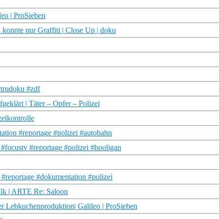
leo | ProSieben
 konnte nur Graffiti | Close Up | doku
#trudoku #zdf
fgeklärt | Täter – Opfer – Polizei
eikontrolle
tation #reportage #polizei #autobahn
#focustv #reportage #polizei #hooligan
v #reportage #dokumentation #polizei
talk | ARTE Re: Saloon
r Lebkuchenproduktion| Galileo | ProSieben