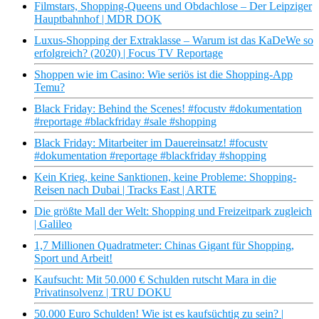
Filmstars, Shopping-Queens und Obdachlose – Der Leipziger
Hauptbahnhof | MDR DOK
Luxus-Shopping der Extraklasse – Warum ist das KaDeWe so
erfolgreich? (2020) | Focus TV Reportage
Shoppen wie im Casino: Wie seriös ist die Shopping-App
Temu?
Black Friday: Behind the Scenes! #focustv #dokumentation
#reportage #blackfriday #sale #shopping
Black Friday: Mitarbeiter im Dauereinsatz! #focustv
#dokumentation #reportage #blackfriday #shopping
Kein Krieg, keine Sanktionen, keine Probleme: Shopping-
Reisen nach Dubai | Tracks East | ARTE
Die größte Mall der Welt: Shopping und Freizeitpark zugleich
| Galileo
1,7 Millionen Quadratmeter: Chinas Gigant für Shopping,
Sport und Arbeit!
Kaufsucht: Mit 50.000 € Schulden rutscht Mara in die
Privatinsolvenz | TRU DOKU
50.000 Euro Schulden! Wie ist es kaufsüchtig zu sein? |