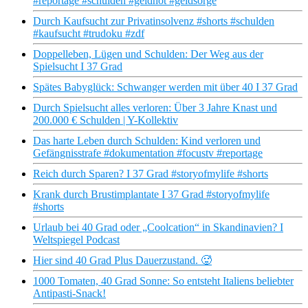
#reportage #schulden #geldnot #geldsorge
Durch Kaufsucht zur Privatinsolvenz #shorts #schulden
#kaufsucht #trudoku #zdf
Doppelleben, Lügen und Schulden: Der Weg aus der
Spielsucht I 37 Grad
Spätes Babyglück: Schwanger werden mit über 40 I 37 Grad
Durch Spielsucht alles verloren: Über 3 Jahre Knast und
200.000 € Schulden | Y-Kollektiv
Das harte Leben durch Schulden: Kind verloren und
Gefängnisstrafe #dokumentation #focustv #reportage
Reich durch Sparen? I 37 Grad #storyofmylife #shorts
Krank durch Brustimplantate I 37 Grad #storyofmylife
#shorts
Urlaub bei 40 Grad oder „Coolcation“ in Skandinavien? I
Weltspiegel Podcast
Hier sind 40 Grad Plus Dauerzustand. 🥵
1000 Tomaten, 40 Grad Sonne: So entsteht Italiens beliebter
Antipasti-Snack!