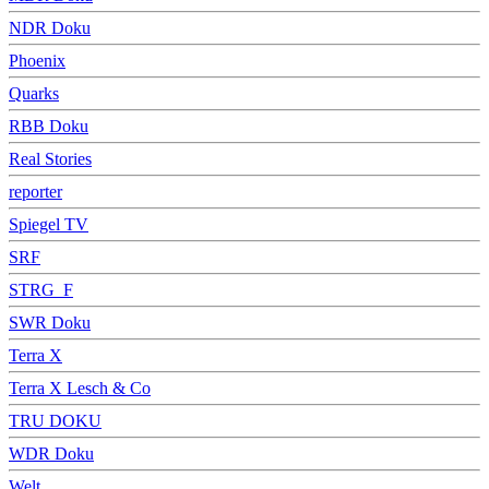
NDR Doku
Phoenix
Quarks
RBB Doku
Real Stories
reporter
Spiegel TV
SRF
STRG_F
SWR Doku
Terra X
Terra X Lesch & Co
TRU DOKU
WDR Doku
Welt