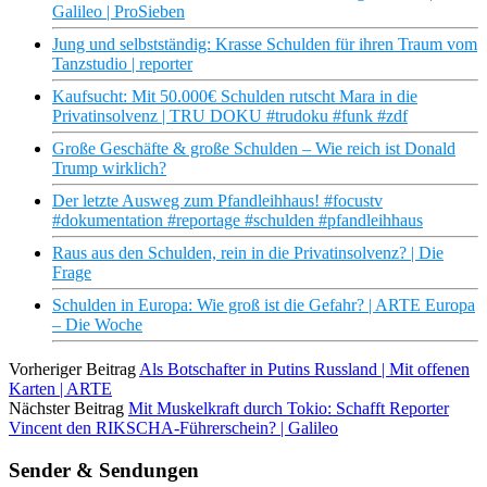
Galileo | ProSieben
Jung und selbstständig: Krasse Schulden für ihren Traum vom
Tanzstudio | reporter
Kaufsucht: Mit 50.000€ Schulden rutscht Mara in die
Privatinsolvenz | TRU DOKU #trudoku #funk #zdf
Große Geschäfte & große Schulden – Wie reich ist Donald
Trump wirklich?
Der letzte Ausweg zum Pfandleihhaus! #focustv
#dokumentation #reportage #schulden #pfandleihhaus
Raus aus den Schulden, rein in die Privatinsolvenz? | Die
Frage
Schulden in Europa: Wie groß ist die Gefahr? | ARTE Europa
– Die Woche
Vorheriger Beitrag
Als Botschafter in Putins Russland | Mit offenen
Karten | ARTE
Nächster Beitrag
Mit Muskelkraft durch Tokio: Schafft Reporter
Vincent den RIKSCHA-Führerschein? | Galileo
Sender & Sendungen