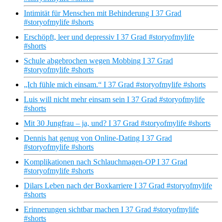
Intimität für Menschen mit Behinderung I 37 Grad
#storyofmylife #shorts
Erschöpft, leer und depressiv I 37 Grad #storyofmylife
#shorts
Schule abgebrochen wegen Mobbing I 37 Grad
#storyofmylife #shorts
„Ich fühle mich einsam.“ I 37 Grad #storyofmylife #shorts
Luis will nicht mehr einsam sein I 37 Grad #storyofmylife
#shorts
Mit 30 Jungfrau – ja, und? I 37 Grad #storyofmylife #shorts
Dennis hat genug von Online-Dating I 37 Grad
#storyofmylife #shorts
Komplikationen nach Schlauchmagen-OP I 37 Grad
#storyofmylife #shorts
Dilars Leben nach der Boxkarriere I 37 Grad #storyofmylife
#shorts
Erinnerungen sichtbar machen I 37 Grad #storyofmylife
#shorts