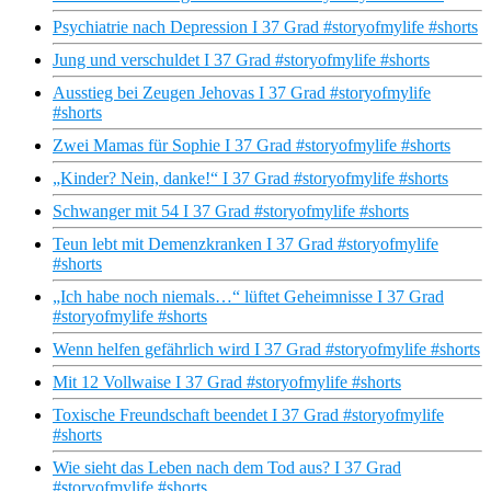
Psychiatrie nach Depression I 37 Grad #storyofmylife #shorts
Jung und verschuldet I 37 Grad #storyofmylife #shorts
Ausstieg bei Zeugen Jehovas I 37 Grad #storyofmylife
#shorts
Zwei Mamas für Sophie I 37 Grad #storyofmylife #shorts
„Kinder? Nein, danke!“ I 37 Grad #storyofmylife #shorts
Schwanger mit 54 I 37 Grad #storyofmylife #shorts
Teun lebt mit Demenzkranken I 37 Grad #storyofmylife
#shorts
„Ich habe noch niemals…“ lüftet Geheimnisse I 37 Grad
#storyofmylife #shorts
Wenn helfen gefährlich wird I 37 Grad #storyofmylife #shorts
Mit 12 Vollwaise I 37 Grad #storyofmylife #shorts
Toxische Freundschaft beendet I 37 Grad #storyofmylife
#shorts
Wie sieht das Leben nach dem Tod aus? I 37 Grad
#storyofmylife #shorts