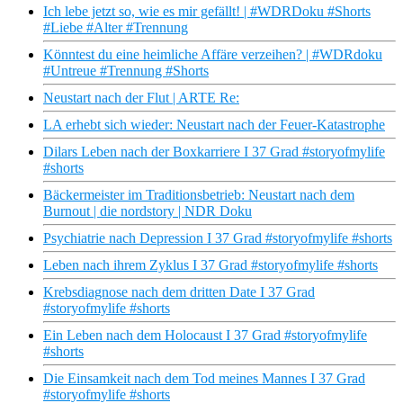
Ich lebe jetzt so, wie es mir gefällt! | #WDRDoku #Shorts
#Liebe #Alter #Trennung
Könntest du eine heimliche Affäre verzeihen? | #WDRdoku
#Untreue #Trennung #Shorts
Neustart nach der Flut | ARTE Re:
LA erhebt sich wieder: Neustart nach der Feuer-Katastrophe
Dilars Leben nach der Boxkarriere I 37 Grad #storyofmylife
#shorts
Bäckermeister im Traditionsbetrieb: Neustart nach dem
Burnout | die nordstory | NDR Doku
Psychiatrie nach Depression I 37 Grad #storyofmylife #shorts
Leben nach ihrem Zyklus I 37 Grad #storyofmylife #shorts
Krebsdiagnose nach dem dritten Date I 37 Grad
#storyofmylife #shorts
Ein Leben nach dem Holocaust I 37 Grad #storyofmylife
#shorts
Die Einsamkeit nach dem Tod meines Mannes I 37 Grad
#storyofmylife #shorts