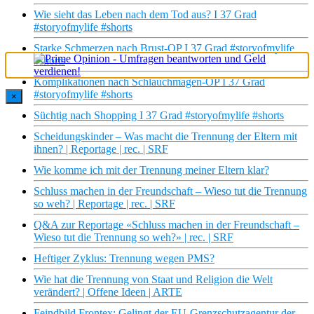
Wie sieht das Leben nach dem Tod aus? I 37 Grad
#storyofmylife #shorts
Starke Schmerzen nach Brust-OP I 37 Grad #storyofmylife
#shorts
Komplikationen nach Schlauchmagen-OP I 37 Grad
#storyofmylife #shorts
×
Süchtig nach Shopping I 37 Grad #storyofmylife #shorts
Scheidungskinder – Was macht die Trennung der Eltern mit
ihnen? | Reportage | rec. | SRF
Wie komme ich mit der Trennung meiner Eltern klar?
Schluss machen in der Freundschaft – Wieso tut die Trennung
so weh? | Reportage | rec. | SRF
Q&A zur Reportage «Schluss machen in der Freundschaft –
Wieso tut die Trennung so weh?» | rec. | SRF
Heftiger Zyklus: Trennung wegen PMS?
Wie hat die Trennung von Staat und Religion die Welt
verändert? | Offene Ideen | ARTE
Feindbild Frontex: Gelingt der EU-Grenzschutzagentur der