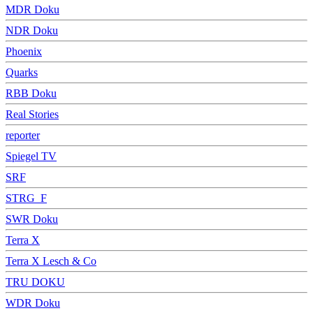
MDR Doku
NDR Doku
Phoenix
Quarks
RBB Doku
Real Stories
reporter
Spiegel TV
SRF
STRG_F
SWR Doku
Terra X
Terra X Lesch & Co
TRU DOKU
WDR Doku