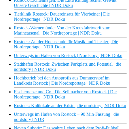
Rostock-Lichtenhagen: Die Entwicklung rechter Gewalt |
Unsere Geschichte | NDR Doku
Tierklinik Rostock: Dauereinsatz für Vierbeiner | Die
Nordreportage | NDR Doku
Rostock-Warnemünde: Von der Kreuzfahrtwerft zum
Marinearsenal | Die Nordreportage | NDR Doku
Rostock: An der Hochschule für Musik und Theater | Die
Nordreportage | NDR Doku
Unterwegs im Hafen von Rostock | Nordstory | NDR Doku
Stadthafen Rostock: Zwischen Parkplatz und Potential | die
nordstory | NDR Doku
Hochbetrieb bei den Autoprofis aus Dummerstorf im
Landkreis Rostock | Die Nordreportage | NDR Doku
Fischernetze und Co.: Die Seilmacher von Rostock | Die
Nordreportage | NDR Doku
Rostock: Kultlokale an der Küste | die nordstory | NDR Doku
Unterwegs im Hafen von Rostock – 90 Min-Fassung | die
nordstory | NDR
Neven Subotic: Das wahre Leben nach dem Profi-Fußball |