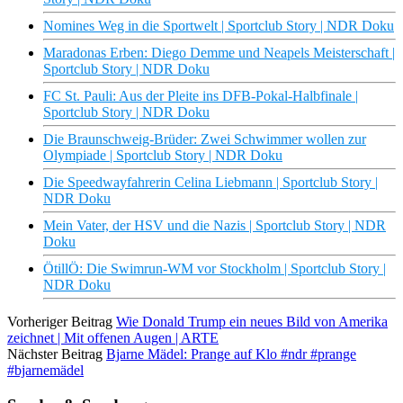
Nomines Weg in die Sportwelt | Sportclub Story | NDR Doku
Maradonas Erben: Diego Demme und Neapels Meisterschaft |
Sportclub Story | NDR Doku
FC St. Pauli: Aus der Pleite ins DFB-Pokal-Halbfinale |
Sportclub Story | NDR Doku
Die Braunschweig-Brüder: Zwei Schwimmer wollen zur
Olympiade | Sportclub Story | NDR Doku
Die Speedwayfahrerin Celina Liebmann | Sportclub Story |
NDR Doku
Mein Vater, der HSV und die Nazis | Sportclub Story | NDR
Doku
ÖtillÖ: Die Swimrun-WM vor Stockholm | Sportclub Story |
NDR Doku
Vorheriger Beitrag
Wie Donald Trump ein neues Bild von Amerika
zeichnet | Mit offenen Augen | ARTE
Nächster Beitrag
Bjarne Mädel: Prange auf Klo #ndr #prange
#bjarnemädel