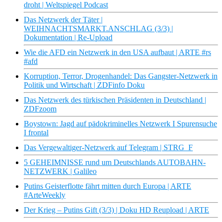
droht | Weltspiegel Podcast
Das Netzwerk der Täter |
WEIHNACHTSMARKT.ANSCHLAG (3/3) |
Dokumentation | Re-Upload
Wie die AFD ein Netzwerk in den USA aufbaut | ARTE #rs
#afd
Korruption, Terror, Drogenhandel: Das Gangster-Netzwerk in
Politik und Wirtschaft | ZDFinfo Doku
Das Netzwerk des türkischen Präsidenten in Deutschland |
ZDFzoom
Boystown: Jagd auf pädokriminelles Netzwerk I Spurensuche
I frontal
Das Vergewaltiger-Netzwerk auf Telegram | STRG_F
5 GEHEIMNISSE rund um Deutschlands AUTOBAHN-
NETZWERK | Galileo
Putins Geisterflotte fährt mitten durch Europa | ARTE
#ArteWeekly
Der Krieg – Putins Gift (3/3) | Doku HD Reupload | ARTE