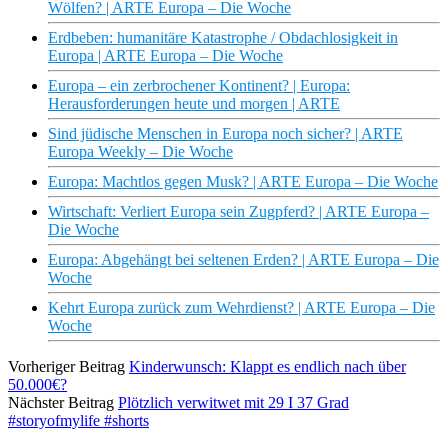
Wölfen? | ARTE Europa – Die Woche
Erdbeben: humanitäre Katastrophe / Obdachlosigkeit in
Europa | ARTE Europa – Die Woche
Europa – ein zerbrochener Kontinent? | Europa:
Herausforderungen heute und morgen | ARTE
Sind jüdische Menschen in Europa noch sicher? | ARTE
Europa Weekly – Die Woche
Europa: Machtlos gegen Musk? | ARTE Europa – Die Woche
Wirtschaft: Verliert Europa sein Zugpferd? | ARTE Europa –
Die Woche
Europa: Abgehängt bei seltenen Erden? | ARTE Europa – Die
Woche
Kehrt Europa zurück zum Wehrdienst? | ARTE Europa – Die
Woche
Vorheriger Beitrag
Kinderwunsch: Klappt es endlich nach über
50.000€?
Nächster Beitrag
Plötzlich verwitwet mit 29 I 37 Grad
#storyofmylife #shorts