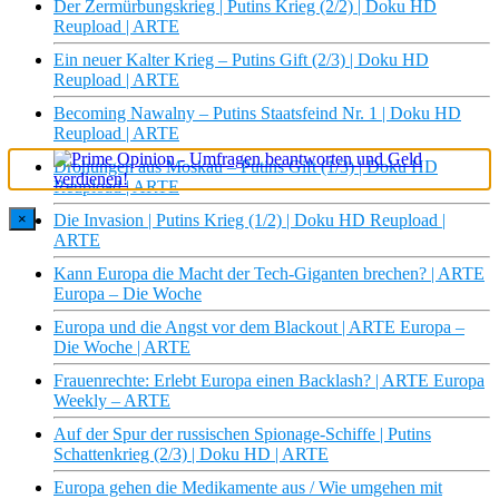
Der Zermürbungskrieg | Putins Krieg (2/2) | Doku HD
Reupload | ARTE
Ein neuer Kalter Krieg – Putins Gift (2/3) | Doku HD
Reupload | ARTE
Becoming Nawalny – Putins Staatsfeind Nr. 1 | Doku HD
Reupload | ARTE
Drohungen aus Moskau – Putins Gift (1/3) | Doku HD
Reupload | ARTE
×
Die Invasion | Putins Krieg (1/2) | Doku HD Reupload |
ARTE
Kann Europa die Macht der Tech-Giganten brechen? | ARTE
Europa – Die Woche
Europa und die Angst vor dem Blackout | ARTE Europa –
Die Woche | ARTE
Frauenrechte: Erlebt Europa einen Backlash? | ARTE Europa
Weekly – ARTE
Auf der Spur der russischen Spionage-Schiffe | Putins
Schattenkrieg (2/3) | Doku HD | ARTE
Europa gehen die Medikamente aus / Wie umgehen mit