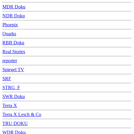
MDR Doku
NDR Doku
Phoenix
Quarks
RBB Doku
Real Stories
reporter
Spiegel TV
SRF
STRG_F
SWR Doku
Terra X
Terra X Lesch & Co
TRU DOKU
WDR Doku