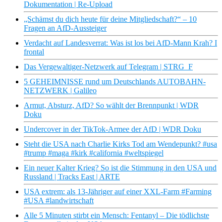
Dokumentation | Re-Upload
„Schämst du dich heute für deine Mitgliedschaft?“ – 10
Fragen an AfD-Aussteiger
Verdacht auf Landesverrat: Was ist los bei AfD-Mann Krah? I
frontal
Das Vergewaltiger-Netzwerk auf Telegram | STRG_F
5 GEHEIMNISSE rund um Deutschlands AUTOBAHN-
NETZWERK | Galileo
Armut, Absturz, AfD? So wählt der Brennpunkt | WDR
Doku
Undercover in der TikTok-Armee der AfD | WDR Doku
Steht die USA nach Charlie Kirks Tod am Wendepunkt? #usa
#trump #maga #kirk #california #weltspiegel
Ein neuer Kalter Krieg? So ist die Stimmung in den USA und
Russland | Tracks East | ARTE
USA extrem: als 13-Jähriger auf einer XXL-Farm #Farming
#USA #landwirtschaft
Alle 5 Minuten stirbt ein Mensch: Fentanyl – Die tödlichste