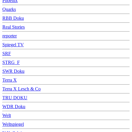
Phoenix
Quarks
RBB Doku
Real Stories
reporter
Spiegel TV
SRF
STRG_F
SWR Doku
Terra X
Terra X Lesch & Co
TRU DOKU
WDR Doku
Welt
Weltspiegel