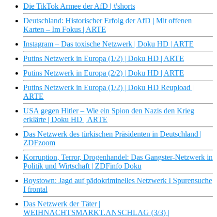
Die TikTok Armee der AfD | #shorts
Deutschland: Historischer Erfolg der AfD | Mit offenen
Karten – Im Fokus | ARTE
Instagram – Das toxische Netzwerk | Doku HD | ARTE
Putins Netzwerk in Europa (1/2) | Doku HD | ARTE
Putins Netzwerk in Europa (2/2) | Doku HD | ARTE
Putins Netzwerk in Europa (1/2) | Doku HD Reupload |
ARTE
USA gegen Hitler – Wie ein Spion den Nazis den Krieg
erklärte | Doku HD | ARTE
Das Netzwerk des türkischen Präsidenten in Deutschland |
ZDFzoom
Korruption, Terror, Drogenhandel: Das Gangster-Netzwerk in
Politik und Wirtschaft | ZDFinfo Doku
Boystown: Jagd auf pädokriminelles Netzwerk I Spurensuche
I frontal
Das Netzwerk der Täter |
WEIHNACHTSMARKT.ANSCHLAG (3/3) |