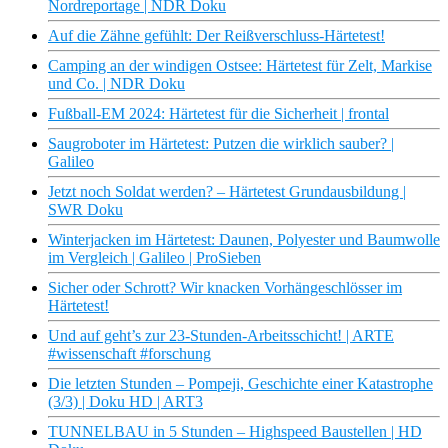
Nordreportage | NDR Doku
Auf die Zähne gefühlt: Der Reißverschluss-Härtetest!
Camping an der windigen Ostsee: Härtetest für Zelt, Markise
und Co. | NDR Doku
Fußball-EM 2024: Härtetest für die Sicherheit | frontal
Saugroboter im Härtetest: Putzen die wirklich sauber? |
Galileo
Jetzt noch Soldat werden? – Härtetest Grundausbildung |
SWR Doku
Winterjacken im Härtetest: Daunen, Polyester und Baumwolle
im Vergleich | Galileo | ProSieben
Sicher oder Schrott? Wir knacken Vorhängeschlösser im
Härtetest!
Und auf geht’s zur 23-Stunden-Arbeitsschicht! | ARTE
#wissenschaft #forschung
Die letzten Stunden – Pompeji, Geschichte einer Katastrophe
(3/3) | Doku HD | ART3
TUNNELBAU in 5 Stunden – Highspeed Baustellen | HD