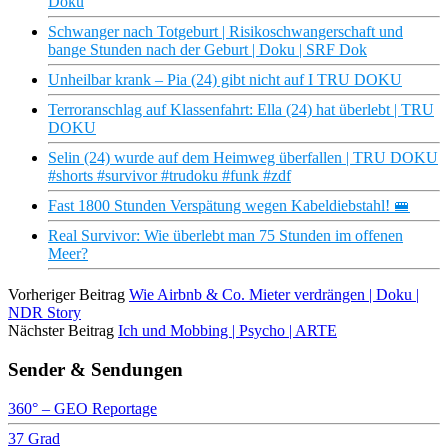
Doku
Schwanger nach Totgeburt | Risikoschwangerschaft und
bange Stunden nach der Geburt | Doku | SRF Dok
Unheilbar krank – Pia (24) gibt nicht auf I TRU DOKU
Terroranschlag auf Klassenfahrt: Ella (24) hat überlebt | TRU
DOKU
Selin (24) wurde auf dem Heimweg überfallen | TRU DOKU
#shorts #survivor #trudoku #funk #zdf
Fast 1800 Stunden Verspätung wegen Kabeldiebstahl! 🚝
Real Survivor: Wie überlebt man 75 Stunden im offenen
Meer?
Vorheriger Beitrag
Wie Airbnb & Co. Mieter verdrängen | Doku |
NDR Story
Nächster Beitrag
Ich und Mobbing | Psycho | ARTE
Sender & Sendungen
360° – GEO Reportage
37 Grad