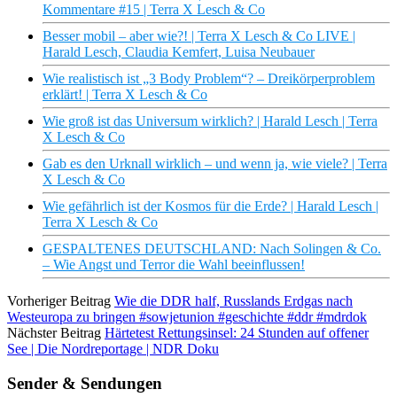
Kommentare #15 | Terra X Lesch & Co
Besser mobil – aber wie?! | Terra X Lesch & Co LIVE |
Harald Lesch, Claudia Kemfert, Luisa Neubauer
Wie realistisch ist „3 Body Problem“? – Dreikörperproblem
erklärt! | Terra X Lesch & Co
Wie groß ist das Universum wirklich? | Harald Lesch | Terra
X Lesch & Co
Gab es den Urknall wirklich – und wenn ja, wie viele? | Terra
X Lesch & Co
Wie gefährlich ist der Kosmos für die Erde? | Harald Lesch |
Terra X Lesch & Co
GESPALTENES DEUTSCHLAND: Nach Solingen & Co.
– Wie Angst und Terror die Wahl beeinflussen!
Vorheriger Beitrag
Wie die DDR half, Russlands Erdgas nach
Westeuropa zu bringen #sowjetunion #geschichte #ddr #mdrdok
Nächster Beitrag
Härtetest Rettungsinsel: 24 Stunden auf offener
See | Die Nordreportage | NDR Doku
Sender & Sendungen