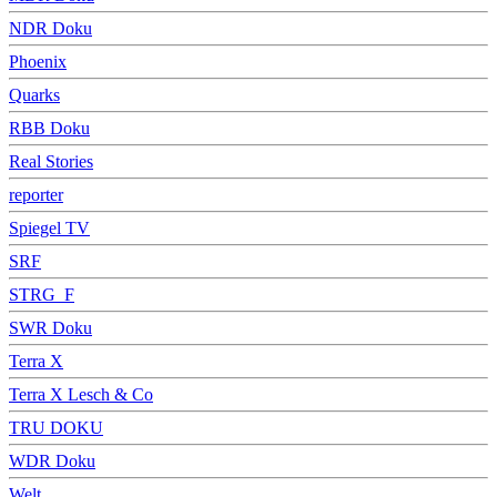
NDR Doku
Phoenix
Quarks
RBB Doku
Real Stories
reporter
Spiegel TV
SRF
STRG_F
SWR Doku
Terra X
Terra X Lesch & Co
TRU DOKU
WDR Doku
Welt