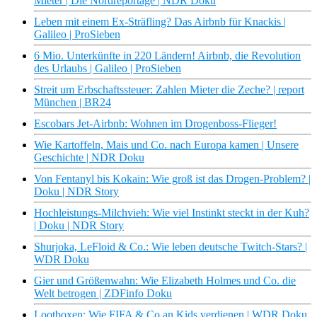
Mieter | Die Nordreportage | NDR Doku
Leben mit einem Ex-Sträfling? Das Airbnb für Knackis |
Galileo | ProSieben
6 Mio. Unterkünfte in 220 Ländern! Airbnb, die Revolution
des Urlaubs | Galileo | ProSieben
Streit um Erbschaftssteuer: Zahlen Mieter die Zeche? | report
München | BR24
Escobars Jet-Airbnb: Wohnen im Drogenboss-Flieger!
Wie Kartoffeln, Mais und Co. nach Europa kamen | Unsere
Geschichte | NDR Doku
Von Fentanyl bis Kokain: Wie groß ist das Drogen-Problem? |
Doku | NDR Story
Hochleistungs-Milchvieh: Wie viel Instinkt steckt in der Kuh?
| Doku | NDR Story
Shurjoka, LeFloid & Co.: Wie leben deutsche Twitch-Stars? |
WDR Doku
Gier und Größenwahn: Wie Elizabeth Holmes und Co. die
Welt betrogen | ZDFinfo Doku
Lootboxen: Wie FIFA & Co an Kids verdienen | WDR Doku