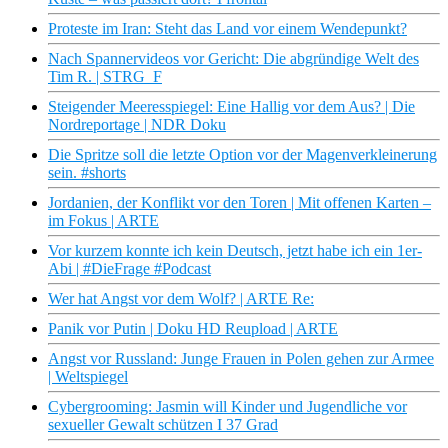
Proteste im Iran: Steht das Land vor einem Wendepunkt?
Nach Spannervideos vor Gericht: Die abgründige Welt des
Tim R. | STRG_F
Steigender Meeresspiegel: Eine Hallig vor dem Aus? | Die
Nordreportage | NDR Doku
Die Spritze soll die letzte Option vor der Magenverkleinerung
sein. #shorts
Jordanien, der Konflikt vor den Toren | Mit offenen Karten –
im Fokus | ARTE
Vor kurzem konnte ich kein Deutsch, jetzt habe ich ein 1er-
Abi | #DieFrage #Podcast
Wer hat Angst vor dem Wolf? | ARTE Re:
Panik vor Putin | Doku HD Reupload | ARTE
Angst vor Russland: Junge Frauen in Polen gehen zur Armee
| Weltspiegel
Cybergrooming: Jasmin will Kinder und Jugendliche vor
sexueller Gewalt schützen I 37 Grad