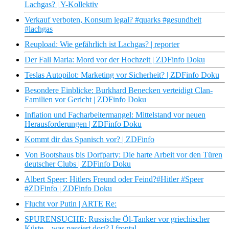
Lachgas? | Y-Kollektiv
Verkauf verboten, Konsum legal? #quarks #gesundheit
#lachgas
Reupload: Wie gefährlich ist Lachgas? | reporter
Der Fall Maria: Mord vor der Hochzeit | ZDFinfo Doku
Teslas Autopilot: Marketing vor Sicherheit? | ZDFinfo Doku
Besondere Einblicke: Burkhard Benecken verteidigt Clan-
Familien vor Gericht | ZDFinfo Doku
Inflation und Facharbeitermangel: Mittelstand vor neuen
Herausforderungen | ZDFinfo Doku
Kommt dir das Spanisch vor? | ZDFinfo
Von Bootshaus bis Dorfparty: Die harte Arbeit vor den Türen
deutscher Clubs | ZDFinfo Doku
Albert Speer: Hitlers Freund oder Feind?#Hitler #Speer
#ZDFinfo | ZDFinfo Doku
Flucht vor Putin | ARTE Re:
SPURENSUCHE: Russische Öl-Tanker vor griechischer
Küste – was passiert dort? I frontal