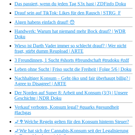
Das passiert, wenn du jeden Tag S3x hast | ZDFinfo Doku
Drauf sein auf TikTok: Likes für den Rausch | STRG_F
Algen habens einfach drauf! 😯
Handwerk: Warum hat niemand mehr Bock drauf? | WDR
Doku
Wieso ist Darth Vader immer so schlecht drauf? | Wer nicht
fragt, stirbt dumm Reupload | ARTE
3 Freundinnen, 1 Sucht #shorts #freundschaft #trudoku #zdf
Leben ohne Sucht | Friso sucht die Freiheit | Folge 5/6 | Doku
Nachhaltiger Konsum – Geht öko und fair überhaupt billig? |
Agree to Disagree! | ARTE
Der Norden auf Super 8: Arbeit und Konsum (3/3) | Unsere
Geschichte | NDR Doku
Verkauf verboten, Konsum legal? #quarks #gesundheit
#lachgas
🚬🥦Welche Regeln gelten für den Konsum hinterm Steuer?
🚬Wie hat sich der Cannabis-Konsum seit der Legalisierung