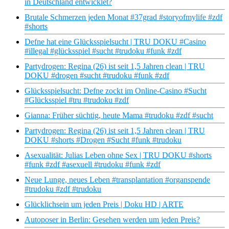
in Deutschland entwicklet?
Brutale Schmerzen jeden Monat #37grad #storyofmylife #zdf
#shorts
Defne hat eine Glücksspielsucht | TRU DOKU #Casino
#illegal #glücksspiel #sucht #trudoku #funk #zdf
Partydrogen: Regina (26) ist seit 1,5 Jahren clean | TRU
DOKU #drogen #sucht #trudoku #funk #zdf
Glücksspielsucht: Defne zockt im Online-Casino #Sucht
#Glücksspiel #tru #trudoku #zdf
Gianna: Früher süchtig, heute Mama #trudoku #zdf #sucht
Partydrogen: Regina (26) ist seit 1,5 Jahren clean | TRU
DOKU #shorts #Drogen #Sucht #funk #trudoku
Asexualität: Julias Leben ohne Sex | TRU DOKU #shorts
#funk #zdf #asexuell #trudoku #funk #zdf
Neue Lunge, neues Leben #transplantation #organspende
#trudoku #zdf #trudoku
Glücklichsein um jeden Preis | Doku HD | ARTE
Autoposer in Berlin: Gesehen werden um jeden Preis?