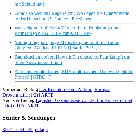
mit Schuld um?
Gouda so weit das Auge reicht! Wo liegen die Unterschiede
in der Herstellung? | Galileo | ProSieben
Wunschkinder für Solo-Männer: Familienplanung ohne
Partnerin (SPIEGEL TV für ARTE Re:)
Young Singapur: junge Menschen, die für ihren Traum
kämpfen | Galileo | 01.01.70 | Staffel 2022, E
Baumkuchen erobert Hawaii: Ein deutsches Paar kämpft um
ihren Auswanderertraum
Autobahnen blockieren, SUV platt machen: Wie weit geht ihr
Protest? | STRG_F
Vorheriger Beitrag
Der Reichtum einer Nation | Europas
Drogenmafia (1/2) | ARTE
Nächster Beitrag
Egoisten: Geständnisse von der humanitären Front
| Doku HD | ARTE
Sender & Sendungen
360° – GEO Reportage