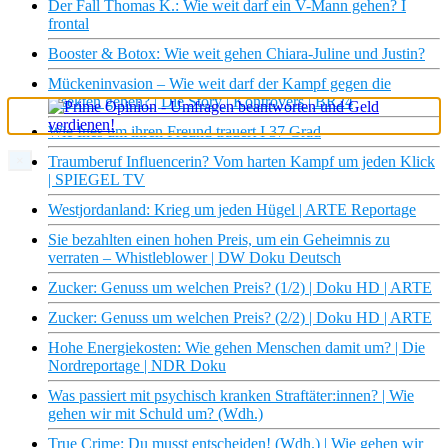
Der Fall Thomas K.: Wie weit darf ein V-Mann gehen? I
frontal
Booster & Botox: Wie weit gehen Chiara-Juline und Justin?
Mückeninvasion – Wie weit darf der Kampf gegen die
Insekten gehen? | Die Story | Kontrovers | BR24
Wie Ines um ihren Freund trauert I 37 Grad
×
Traumberuf Influencerin? Vom harten Kampf um jeden Klick
| SPIEGEL TV
Westjordanland: Krieg um jeden Hügel | ARTE Reportage
Sie bezahlten einen hohen Preis, um ein Geheimnis zu
verraten – Whistleblower | DW Doku Deutsch
Zucker: Genuss um welchen Preis? (1/2) | Doku HD | ARTE
Zucker: Genuss um welchen Preis? (2/2) | Doku HD | ARTE
Hohe Energiekosten: Wie gehen Menschen damit um? | Die
Nordreportage | NDR Doku
Was passiert mit psychisch kranken Straftäter:innen? | Wie
gehen wir mit Schuld um? (Wdh.)
True Crime: Du musst entscheiden! (Wdh.) | Wie gehen wir