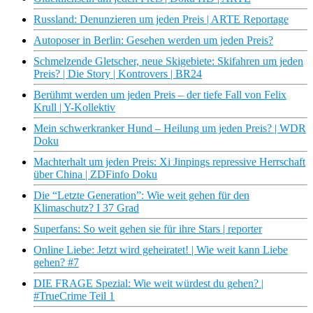
Russland: Denunzieren um jeden Preis | ARTE Reportage
Autoposer in Berlin: Gesehen werden um jeden Preis?
Schmelzende Gletscher, neue Skigebiete: Skifahren um jeden
Preis? | Die Story | Kontrovers | BR24
Berühmt werden um jeden Preis – der tiefe Fall von Felix
Krull | Y-Kollektiv
Mein schwerkranker Hund – Heilung um jeden Preis? | WDR
Doku
Machterhalt um jeden Preis: Xi Jinpings repressive Herrschaft
über China | ZDFinfo Doku
Die “Letzte Generation”: Wie weit gehen für den
Klimaschutz? I 37 Grad
Superfans: So weit gehen sie für ihre Stars | reporter
Online Liebe: Jetzt wird geheiratet! | Wie weit kann Liebe
gehen? #7
DIE FRAGE Spezial: Wie weit würdest du gehen? |
#TrueCrime Teil 1