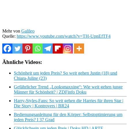
Mehr von
Galileo
Quelle:
https://www.youtube.com/watch?v=TH-UpnEfTF4
Ähnliche Videos:
Schönheit um jeden Preis? So weit gehen Justin (18) und
Chiara-Juline (23)
Gefährlicher Trend „Looksmaxxing“: Wie weit gehen junge
Männer für Schönheit? | ZDFinfo Doku
Harry-Styles-Fans: So weit gehen die Harries für ihren Star |
Die Story | Kontrovers | BR24
Bedienungsanleitung für den Körper: Selbstoptimierung um
jeden Preis? I 37 Grad
Glücklichsein um jeden Preis | Doku HD | ARTE