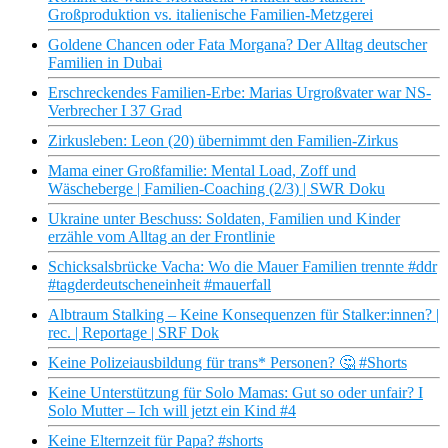
Großproduktion vs. italienische Familien-Metzgerei
Goldene Chancen oder Fata Morgana? Der Alltag deutscher
Familien in Dubai
Erschreckendes Familien-Erbe: Marias Urgroßvater war NS-
Verbrecher I 37 Grad
Zirkusleben: Leon (20) übernimmt den Familien-Zirkus
Mama einer Großfamilie: Mental Load, Zoff und
Wäscheberge | Familien-Coaching (2/3) | SWR Doku
Ukraine unter Beschuss: Soldaten, Familien und Kinder
erzähle vom Alltag an der Frontlinie
Schicksalsbrücke Vacha: Wo die Mauer Familien trennte #ddr
#tagderdeutscheneinheit #mauerfall
Albtraum Stalking – Keine Konsequenzen für Stalker:innen? |
rec. | Reportage | SRF Dok
Keine Polizeiausbildung für trans* Personen? 🤔 #Shorts
Keine Unterstützung für Solo Mamas: Gut so oder unfair? I
Solo Mutter – Ich will jetzt ein Kind #4
Keine Elternzeit für Papa? #shorts