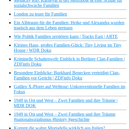
Megacity Rio: Karneval in der Metropole & eine Schule für
sozialschwache Familien
London zu teuer für Familien
Ein Albtraum für die Familien: Heike und Alexandra wurden
tragisch aus dem Leben gerissen
Wie Politik Familien zerstören kann | Tracks East | ARTE
Kleines Haus, großes Familien-Glück: Tiny Living im Tiny
House | WDR Doku
Kriminelle Schattenwelt: Einblick in Berliner Clan-Familien |
ZDFinfo Doku
Besondere Einblicke: Burkhard Benecken verteidigt Clan-
Familien vor Gericht | ZDFinfo Doku
Galileo X-Plorer auf Welttour: Unkonventionelle Familien im
Fokus
1949 in Ost und West – Zwei Familien und ihre Träume |
MDR DOK
1949 in Ost und West – Zwei Familien und ihre Träume
#nationalsozialismus #history #geschichte
Kommt die wahre Mortadella wirklich aus Italien?