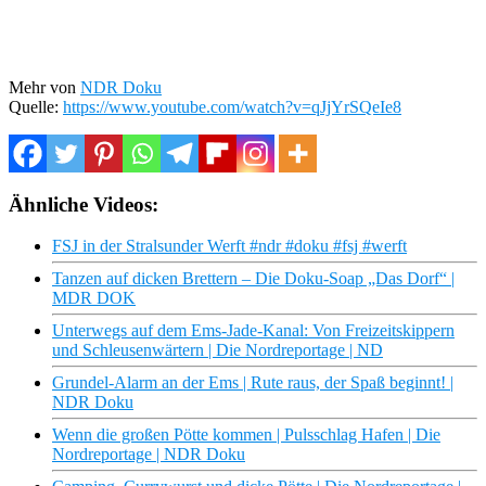
Mehr von
NDR Doku
Quelle:
https://www.youtube.com/watch?v=qJjYrSQeIe8
Ähnliche Videos:
FSJ in der Stralsunder Werft #ndr #doku #fsj #werft
Tanzen auf dicken Brettern – Die Doku-Soap „Das Dorf“ |
MDR DOK
Unterwegs auf dem Ems-Jade-Kanal: Von Freizeitskippern
und Schleusenwärtern | Die Nordreportage | ND
Grundel-Alarm an der Ems | Rute raus, der Spaß beginnt! |
NDR Doku
Wenn die großen Pötte kommen | Pulsschlag Hafen | Die
Nordreportage | NDR Doku