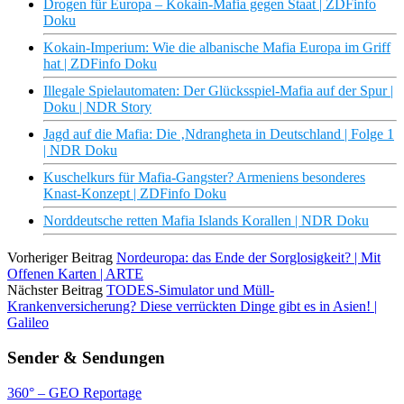
Drogen für Europa – Kokain-Mafia gegen Staat | ZDFinfo
Doku
Kokain-Imperium: Wie die albanische Mafia Europa im Griff
hat | ZDFinfo Doku
Illegale Spielautomaten: Der Glücksspiel-Mafia auf der Spur |
Doku | NDR Story
Jagd auf die Mafia: Die ‚Ndrangheta in Deutschland | Folge 1
| NDR Doku
Kuschelkurs für Mafia-Gangster? Armeniens besonderes
Knast-Konzept | ZDFinfo Doku
Norddeutsche retten Mafia Islands Korallen | NDR Doku
Vorheriger Beitrag
Nordeuropa: das Ende der Sorglosigkeit? | Mit
Offenen Karten | ARTE
Nächster Beitrag
TODES-Simulator und Müll-
Krankenversicherung? Diese verrückten Dinge gibt es in Asien! |
Galileo
Sender & Sendungen
360° – GEO Reportage