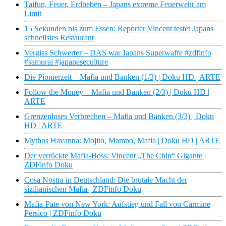
Taifun, Feuer, Erdbeben – Japans extreme Feuerwehr am
Limit
15 Sekunden bis zum Essen: Reporter Vincent testet Japans
schnellstes Restaurant
Vergiss Schwerter – DAS war Japans Superwaffe #zdfinfo
#samurai #japaneseculture
Die Pionierzeit – Mafia und Banken (1/3) | Doku HD | ARTE
Follow the Money – Mafia und Banken (2/3) | Doku HD |
ARTE
Grenzenloses Verbrechen – Mafia und Banken (3/3) | Doku
HD | ARTE
Mythos Havanna: Mojito, Mambo, Mafia | Doku HD | ARTE
Der verrückte Mafia-Boss: Vincent „The Chin“ Gigante |
ZDFinfo Doku
Cosa Nostra in Deutschland: Die brutale Macht der
sizilianischen Mafia | ZDFinfo Doku
Mafia-Pate von New York: Aufstieg und Fall von Carmine
Persico | ZDFinfo Doku