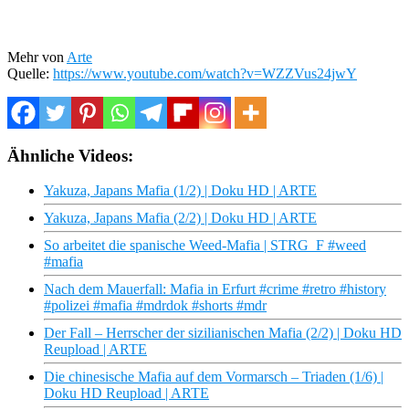
Mehr von
Arte
Quelle:
https://www.youtube.com/watch?v=WZZVus24jwY
Ähnliche Videos:
Yakuza, Japans Mafia (1/2) | Doku HD | ARTE
Yakuza, Japans Mafia (2/2) | Doku HD | ARTE
So arbeitet die spanische Weed-Mafia | STRG_F #weed
#mafia
Nach dem Mauerfall: Mafia in Erfurt #crime #retro #history
#polizei #mafia #mdrdok #shorts #mdr
Der Fall – Herrscher der sizilianischen Mafia (2/2) | Doku HD
Reupload | ARTE
Die chinesische Mafia auf dem Vormarsch – Triaden (1/6) |
Doku HD Reupload | ARTE