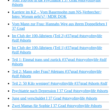
Vom Top-Job in die Psychiatrie I 37 Grad #storyofmylife
#shorts
Karriere im KZ – Vom Bauernsohn zum NS-Verbrecher |
Intro: Worum geht’s? | MDR DOK
Vom Mann zur Frau: Hannahs Weg aus ihrem Doppelleben I
37 Grad
Im Club der 100-Jährigen (Teil 2) #37grad #storyofmylife
#zdf #shorts
Im Club der 100-Jährigen (Teil 1) #37grad #storyofmylife
#zdf #shorts
Teil 1: Einmal trans und zurück #37grad #storyofmylife #zdf
#shorts
Teil 2: Mann oder Frau? #detrans #37grad #storyofmylife
#zdf #shorts
Teil 2: 50 Kilo weniger! #storyofmylife #37grad #shorts #zdf
Psychiatrie nach Depression I 37 Grad #storyofmylife #shorts
Jung und verschuldet I 37 Grad #storyofmylife #shorts
Zwei Mamas für Sophie I 37 Grad #storyofmylife #shorts