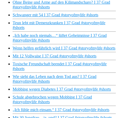
Ohne Beine und Arme auf den Kilimandscharo? I 37 Grad
#storyofmylife #shorts
Schwanger mit 54 I 37 Grad #storyofmylife #shorts
Teun lebt mit Demenzkranken I 37 Grad #storyofmylife
#shorts
„Ich habe noch niemals…“ lüftet Geheimnisse I 37 Grad
#storyofmylife #shorts
Wenn helfen gefährlich wird I 37 Grad #storyofmylife #shorts
Mit 12 Vollwaise I 37 Grad #storyofmylife #shorts
Toxische Freundschaft beendet I 37 Grad #storyofmylife
#shorts
Wie sieht das Leben nach dem Tod aus? I 37 Grad
#storyofmylife #shorts
Mobbing wegen Diabetes I 37 Grad #storyofmylife #shorts
Schule abgebrochen wegen Mobbing I 37 Grad
#storyofmylife #shorts
„Ich fühle mich einsam.“ I 37 Grad #storyofmylife #shorts
Mit 30 Jungfrau – ja, und? I 37 Grad #storyofmylife #shorts